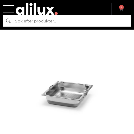
0
Hem
/
Gastronom
/
Kantiner
/ KANTIN MED HANDTAG GN 1/2-65,
Sök
PERFORERAD, RFR