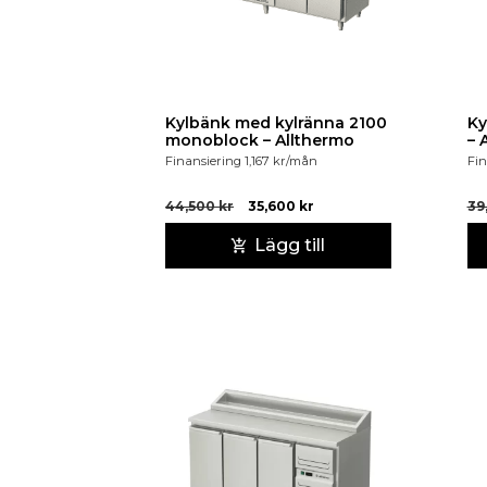
Kylbänk med kylränna 2100
Ky
monoblock – Allthermo
– 
Finansiering
1,167
kr
/mån
Fin
44,500
kr
35,600
kr
39
Lägg till