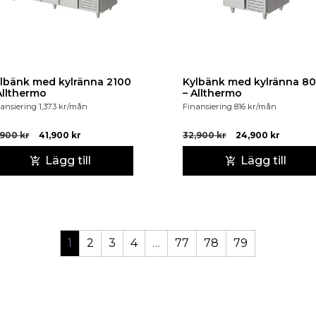
lbänk med kylränna 2100
Kylbänk med kylränna 8
Allthermo
– Allthermo
ansiering
1,373
kr
/mån
Finansiering
816
kr
/mån
,900
kr
41,900
kr
32,900
kr
24,900
kr
Lägg till
Lägg till
1
2
3
4
…
77
78
79