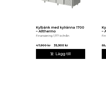
Kylbänk med kylränna 1700
Ky
– Allthermo
– 
Finansiering
1,177
kr
/mån
Fin
47,900
kr
35,900
kr
55
Lägg till