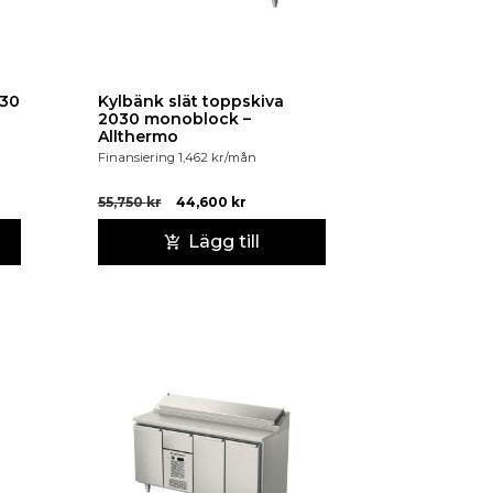
030
Kylbänk slät toppskiva
2030 monoblock –
Allthermo
Finansiering
1,462
kr
/mån
55,750
kr
44,600
kr
Lägg till