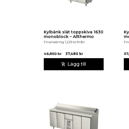
Kylbänk slät toppskiva 1630
Ky
monoblock – Allthermo
Finansiering
1,229
kr
/mån
Fin
46,850
kr
37,480
kr
37
Lägg till