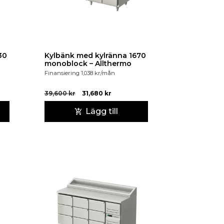
30
Kylbänk med kylränna 1670
monoblock – Allthermo
Finansiering
1,038
kr
/mån
39,600
kr
31,680
kr
Lägg till