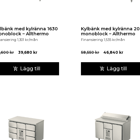
lbänk med kylränna 1630
Kylbänk med kylränna 2
noblock – Allthermo
monoblock – Allthermo
ansiering
1,301
kr
/mån
Finansiering
1,535
kr
/mån
,600
kr
39,680
kr
58,550
kr
46,840
kr
Lägg till
Lägg till