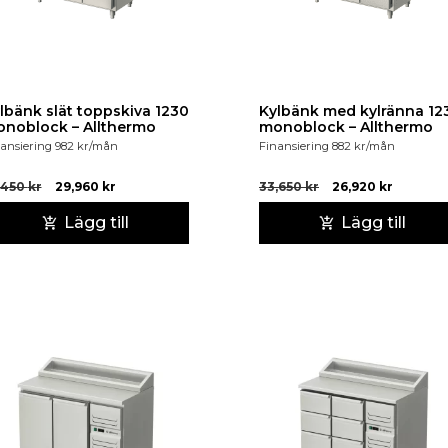
lbänk slät toppskiva 1230
Kylbänk med kylränna 12
monoblock – Allthermo
monoblock – Allthermo
ansiering
982
kr
/mån
Finansiering
882
kr
/mån
,450
kr
29,960
kr
33,650
kr
26,920
kr
Lägg till
Lägg till