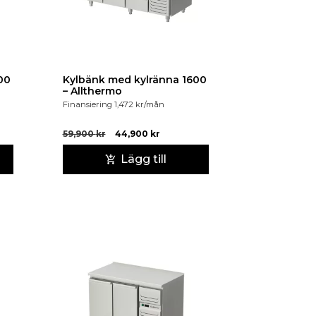
00
Kylbänk med kylränna 1600
– Allthermo
Finansiering
1,472
kr
/mån
59,900
kr
44,900
kr
Lägg till