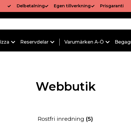
Delbetalning
Egen tillverkning
Prisgaranti
izza
Reservdelar
Varumärken A-Ö
Begag
Webbutik
Rostfri inredning
(5)