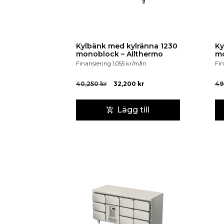
Kylbänk med kylränna 1230
Ky
monoblock – Allthermo
mo
Finansiering
1,055
kr
/mån
Fin
40,250
kr
32,200
kr
49
Lägg till