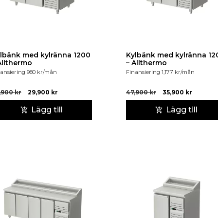
lbänk med kylränna 1200
Kylbänk med kylränna 12
Allthermo
– Allthermo
ansiering
980
kr
/mån
Finansiering
1,177
kr
/mån
,900
kr
29,900
kr
47,900
kr
35,900
kr
Lägg till
Lägg till