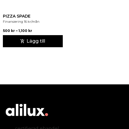
PIZZA SPADE
Finansiering
16
kr
/mån
500
kr
–
1,100
kr
Lägg till
certifierad ehandel