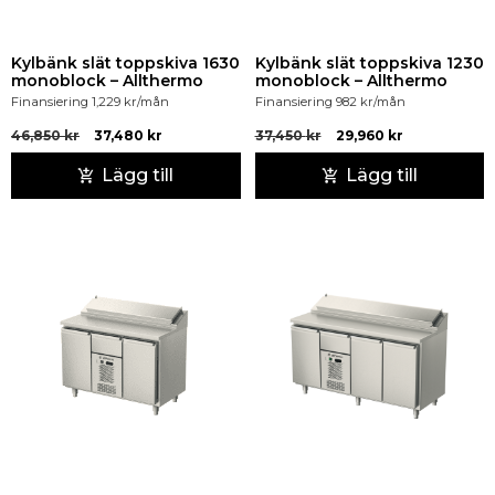
Kylbänk slät toppskiva 1630
Kylbänk slät toppskiva 1230
monoblock – Allthermo
monoblock – Allthermo
Finansiering
1,229
kr
/mån
Finansiering
982
kr
/mån
46,850
kr
37,480
kr
37,450
kr
29,960
kr
Lägg till
Lägg till