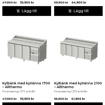
47,900
kr
35,900
kr
59,900
kr
44,900
kr
Lägg till
Lägg till
Kylbänk med kylränna 1700
Kylbänk med kylränna 2100
– Allthermo
– Allthermo
Finansiering
1,177
kr
/mån
Finansiering
1,373
kr
/mån
47,900
kr
35,900
kr
55,900
kr
41,900
kr