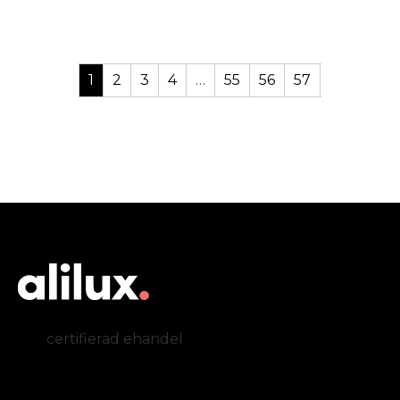
1
2
3
4
…
55
56
57
certifierad ehandel