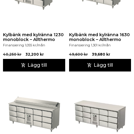
Kylbänk med kylränna 1230
Kylbänk med kylränna 1630
monoblock – Allthermo
monoblock – Allthermo
Finansiering
1,055
kr
/mån
Finansiering
1,301
kr
/mån
40,250
kr
32,200
kr
49,600
kr
39,680
kr
Lägg till
Lägg till