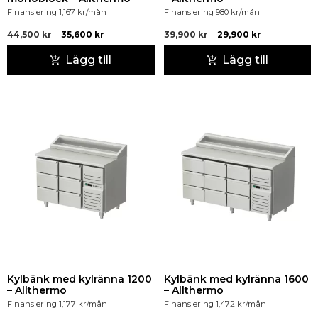
Finansiering
1,167
kr
/mån
Finansiering
980
kr
/mån
44,500
kr
35,600
kr
39,900
kr
29,900
kr
Lägg till
Lägg till
Kylbänk med kylränna 1200
Kylbänk med kylränna 1600
– Allthermo
– Allthermo
Finansiering
1,177
kr
/mån
Finansiering
1,472
kr
/mån