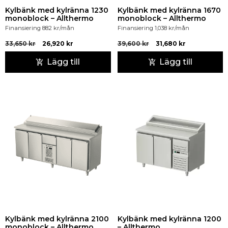
Kylbänk med kylränna 1230
Kylbänk med kylränna 1670
monoblock – Allthermo
monoblock – Allthermo
Finansiering
882
kr
/mån
Finansiering
1,038
kr
/mån
33,650
kr
26,920
kr
39,600
kr
31,680
kr
Lägg till
Lägg till
Kylbänk med kylränna 2100
Kylbänk med kylränna 1200
monoblock – Allthermo
– Allthermo