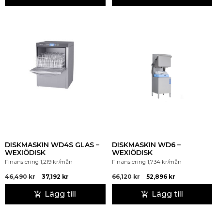
DISKMASKIN WD4S GLAS –
DISKMASKIN WD6 –
WEXIÖDISK
WEXIÖDISK
Finansiering
1,219
kr
/mån
Finansiering
1,734
kr
/mån
46,490
kr
37,192
kr
66,120
kr
52,896
kr
Lägg till
Lägg till