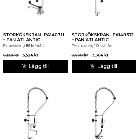
STORKÖKSKRAN- PA140311
STORKÖKSKRAN- PA140312
– PAN ATLANTIC
– PAN ATLANTIC
Finansiering
181
kr
/mån
Finansiering
110
kr
/mån
6,138
kr
5,524
kr
3,738
kr
3,364
kr
Lägg till
Lägg till