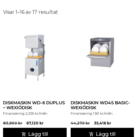
Visar 1–16 av 17 resultat
DISKMASKIN WD-6 DUPLUS
DISKMASKIN WD4S BASIC-
– WEXIÖDISK
WEXIÖDISK
Finansiering
2,200
kr
/mån
Finansiering
1,161
kr
/mån
83,900
kr
67,120
kr
44,270
kr
35,416
kr
Lägg till
Lägg till