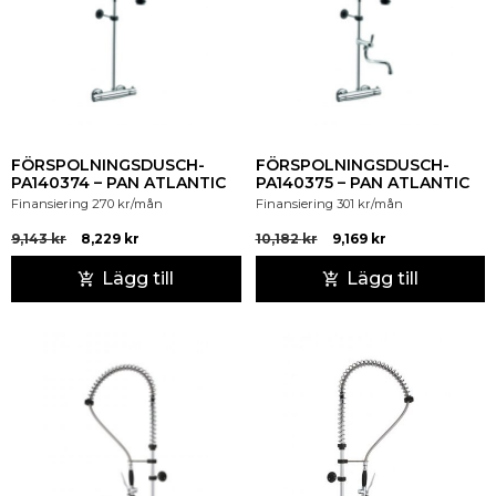
FÖRSPOLNINGSDUSCH-
FÖRSPOLNINGSDUSCH-
PA140374 – PAN ATLANTIC
PA140375 – PAN ATLANTIC
Finansiering
270
kr
/mån
Finansiering
301
kr
/mån
9,143
kr
8,229
kr
10,182
kr
9,169
kr
Lägg till
Lägg till