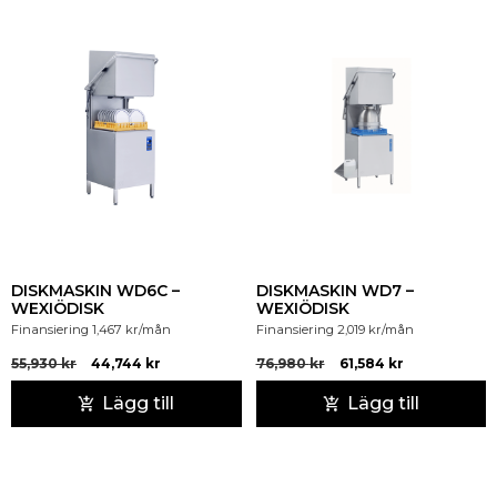
DISKMASKIN WD6C –
DISKMASKIN WD7 –
WEXIÖDISK
WEXIÖDISK
Finansiering
1,467
kr
/mån
Finansiering
2,019
kr
/mån
55,930
kr
44,744
kr
76,980
kr
61,584
kr
Lägg till
Lägg till