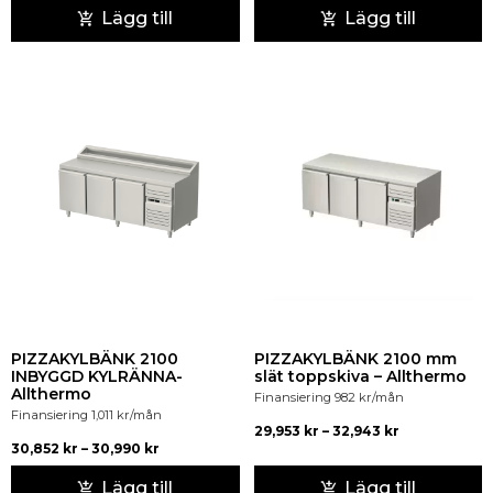
Lägg till
Lägg till
PIZZAKYLBÄNK 2100
PIZZAKYLBÄNK 2100 mm
INBYGGD KYLRÄNNA-
slät toppskiva – Allthermo
Allthermo
Finansiering
982
kr
/mån
Finansiering
1,011
kr
/mån
29,953
kr
–
32,943
kr
30,852
kr
–
30,990
kr
Lägg till
Lägg till