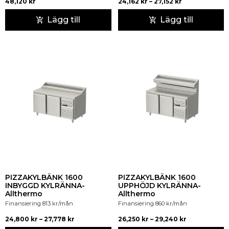
48,120
kr
24,162
kr
–
27,152
kr
Lägg till
Lägg till
PIZZAKYLBÄNK 1600
PIZZAKYLBÄNK 1600
INBYGGD KYLRÄNNA-
UPPHÖJD KYLRÄNNA-
Allthermo
Allthermo
Finansiering
813
kr
/mån
Finansiering
860
kr
/mån
24,800
kr
–
27,778
kr
26,250
kr
–
29,240
kr