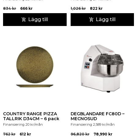
834
kr
666
kr
1,026
kr
822
kr
Lägg till
Lägg till
COUNTRY RANGE PIZZA
DEGBLANDARE FC80D –
TALLRIK D34CM – 6 pack
MECNOSUD
Finansiering
20
kr
/mån
Finansiering
2,589
kr
/mån
762
kr
612
kr
96,820
kr
78,990
kr