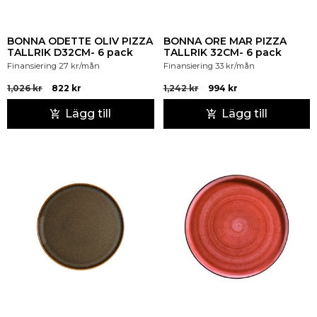
BONNA ODETTE OLIV PIZZA
BONNA ORE MAR PIZZA
TALLRIK D32CM- 6 pack
TALLRIK 32CM- 6 pack
Finansiering
27
kr
/mån
Finansiering
33
kr
/mån
1,026
kr
822
kr
1,242
kr
994
kr
Lägg till
Lägg till