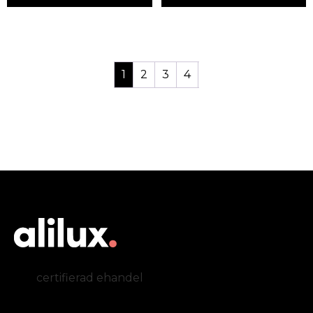
1
2
3
4
certifierad ehandel