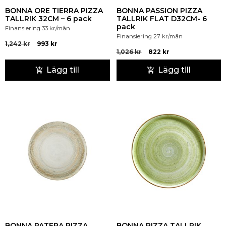
BONNA ORE TIERRA PIZZA
BONNA PASSION PIZZA
TALLRIK 32CM – 6 pack
TALLRIK FLAT D32CM- 6
pack
Finansiering
33
kr
/mån
Finansiering
27
kr
/mån
1,242
kr
993
kr
1,026
kr
822
kr
Lägg till
Lägg till
BONNA PATERA PIZZA
BONNA PIZZA TALLRIK