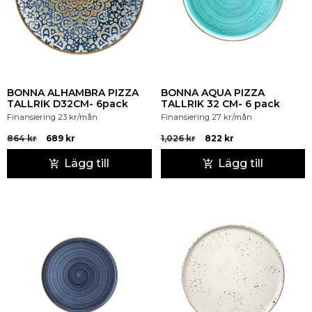
BONNA ALHAMBRA PIZZA
BONNA AQUA PIZZA
TALLRIK D32CM- 6pack
TALLRIK 32 CM- 6 pack
Finansiering
23
kr
/mån
Finansiering
27
kr
/mån
864
kr
689
kr
1,026
kr
822
kr
Lägg till
Lägg till