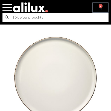
0
Hem
/
Köksutrustning
/
Pizzatallrik
/ BONNA RETRO PIZZA TALLRIK
Sök
D32CM – 6 pack