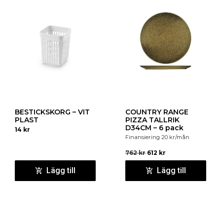
BESTICKSKORG – VIT
COUNTRY RANGE
PLAST
PIZZA TALLRIK
D34CM – 6 pack
14
kr
Finansiering
20
kr
/mån
762
kr
612
kr
Lägg till
Lägg till