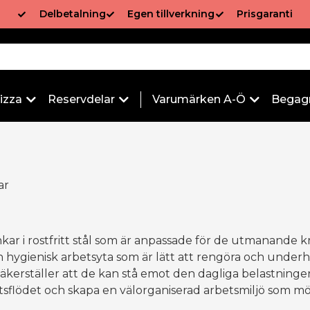
Delbetalning
Egen tillverkning
Prisgaranti
izza
Reservdelar
Varumärken A-Ö
Begag
ar
nkar i rostfritt stål som är anpassade för de utmanande kr
 hygienisk arbetsyta som är lätt att rengöra och under
 säkerställer att de kan stå emot den dagliga belastninge
tsflödet och skapa en välorganiserad arbetsmiljö som mö