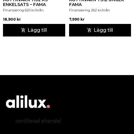
ENKELSATS – FAMA
FAMA
Finansiering
620
kr
/mån
Finansiering
262
kr
/mån
18,900
kr
7,990
kr
Lägg till
Lägg till
certifierad ehandel