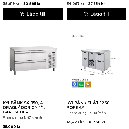
38,619
kr
30,895
kr
34,067
kr
27,254
kr
Lägg till
Lägg till
KYLBÄNK S4-150, 4
KYLBÄNK SLÄT 1260 –
DRAGLÅDOR GN 1/1,
PORKKA
BARTSCHER
Finansiering
1,191
kr
/mån
Finansiering
1,147
kr
/mån
45,423
kr
36,338
kr
35,000
kr