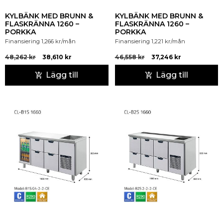
KYLBÄNK MED BRUNN &
KYLBÄNK MED BRUNN &
FLASKRÄNNA 1260 –
FLASKRÄNNA 1260 –
PORKKA
PORKKA
Finansiering
1,266
kr
/mån
Finansiering
1,221
kr
/mån
48,262
kr
38,610
kr
46,558
kr
37,246
kr
Lägg till
Lägg till