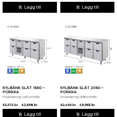
Lägg till
Lägg till
KYLBÄNK SLÄT 1660 –
KYLBÄNK SLÄT 2060 –
PORKKA
PORKKA
Finansiering
1,400
kr
/mån
Finansiering
1,638
kr
/mån
53,372
kr
42,698
kr
62,456
kr
49,965
kr
Lägg till
Lägg till