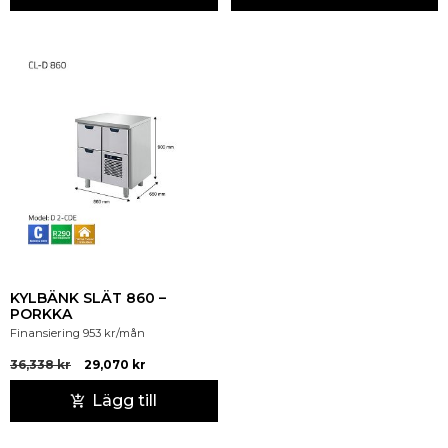
KYLBÄNK SLÄT 860 –
PORKKA
Finansiering
953
kr
/mån
36,338
kr
29,070
kr
Lägg till