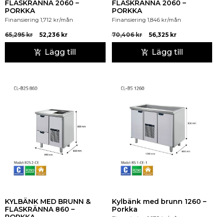
FLASKRÄNNA 2060 –
FLASKRÄNNA 2060 –
PORKKA
PORKKA
Finansiering
1,712
kr
/mån
Finansiering
1,846
kr
/mån
65,295
kr
52,236
kr
70,406
kr
56,325
kr
Lägg till
Lägg till
KYLBÄNK MED BRUNN &
Kylbänk med brunn 1260 –
FLASKRÄNNA 860 –
Porkka