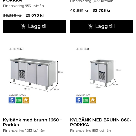
PORKKA
Finansiering
1,072
kr
/mån
Finansiering
953
kr
/mån
40,881
kr
32,705
kr
36,338
kr
29,070
kr
Lägg till
Lägg till
Kylbänk med brunn 1660 –
KYLBÄNK MED BRUNN 860-
Porkka
PORKKA
Finansiering
1,013
kr
/mån
Finansiering
893
kr
/mån