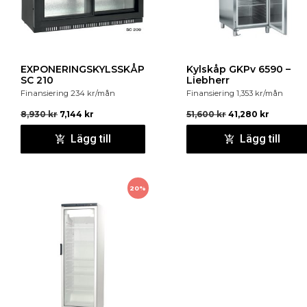
EXPONERINGSKYLSSKÅP
Kylskåp GKPv 6590 –
SC 210
Liebherr
Finansiering
234
kr
/mån
Finansiering
1,353
kr
/mån
8,930
kr
7,144
kr
51,600
kr
41,280
kr
Lägg till
Lägg till
20%