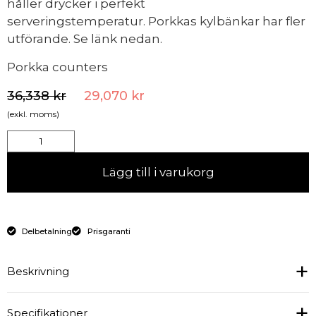
håller drycker i perfekt
serveringstemperatur. Porkkas kylbänkar har fler
utförande. Se länk nedan.
Porkka counters
36,338
kr
29,070
kr
(exkl. moms)
Lägg till i varukorg
Delbetalning
Prisgaranti
Beskrivning
Specifikationer
ROBUST:
Bänkarna är tillverkade av