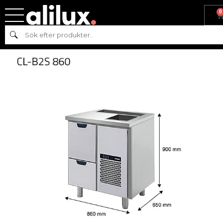
0
Hem
/
Kyl & frys
/
Kyl
/
Barkylbänk
/ KYLBÄNK MED BRUNN &
Sök
FLASKRÄNNA 860 – PORKKA