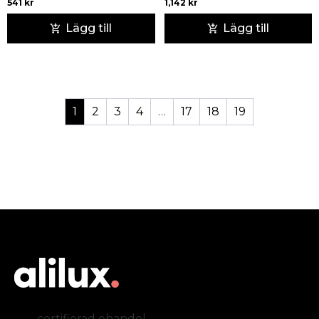
541
kr
1,142
kr
Lägg till
Lägg till
1
2
3
4
…
17
18
19
certifierad ehandel