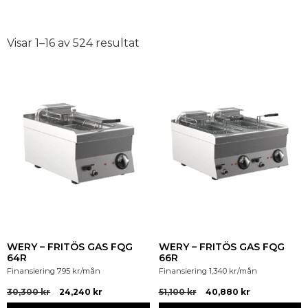
Visar 1–16 av 524 resultat
WERY – FRITÖS GAS FQG
WERY – FRITÖS GAS FQG
64R
66R
Finansiering
795
kr
/mån
Finansiering
1,340
kr
/mån
30,300
kr
24,240
kr
51,100
kr
40,880
kr