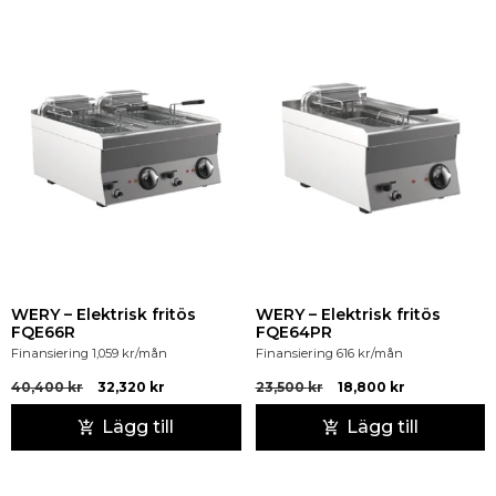
WERY – Elektrisk fritös
WERY – Elektrisk fritös
FQE66R
FQE64PR
Finansiering
1,059
kr
/mån
Finansiering
616
kr
/mån
40,400
kr
32,320
kr
23,500
kr
18,800
kr
Lägg till
Lägg till