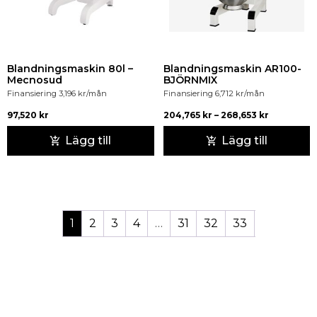
Blandningsmaskin 80l –
Blandningsmaskin AR100-
Mecnosud
BJÖRNMIX
Finansiering
3,196
kr
/mån
Finansiering
6,712
kr
/mån
97,520
kr
204,765
kr
–
268,653
kr
Lägg till
Lägg till
1
2
3
4
…
31
32
33