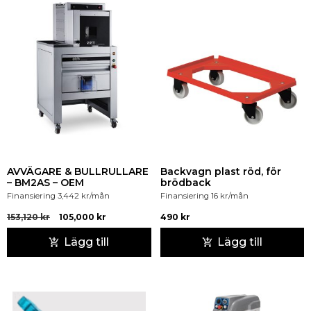
AVVÄGARE & BULLRULLARE
Backvagn plast röd, för
– BM2AS – OEM
brödback
Finansiering
3,442
kr
/mån
Finansiering
16
kr
/mån
153,120
kr
105,000
kr
490
kr
Lägg till
Lägg till