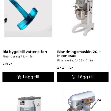
Blå bygel till vattensifon
Blandningsmaskin 20l –
Mecnosud
Finansiering
7
kr
/mån
Finansiering
1,425
kr
/mån
219
kr
43,460
kr
Lägg till
Lägg till