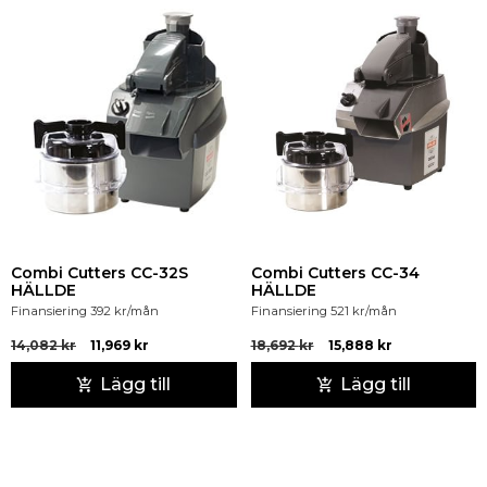
Combi Cutters CC-32S
Combi Cutters CC-34
HÄLLDE
HÄLLDE
Finansiering
392
kr
/mån
Finansiering
521
kr
/mån
14,082
kr
11,969
kr
18,692
kr
15,888
kr
Lägg till
Lägg till