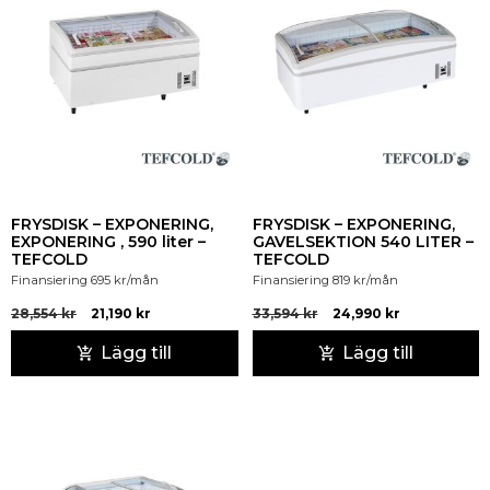
FRYSDISK – EXPONERING,
FRYSDISK – EXPONERING,
EXPONERING , 590 liter –
GAVELSEKTION 540 LITER –
TEFCOLD
TEFCOLD
Finansiering
695
kr
/mån
Finansiering
819
kr
/mån
28,554
kr
21,190
kr
33,594
kr
24,990
kr
Lägg till
Lägg till