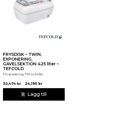
FRYSDISK – TWIN,
EXPONERING,
GAVELSEKTION 425 liter –
TEFCOLD
Finansiering
793
kr
/mån
32,474
kr
24,190
kr
Lägg till