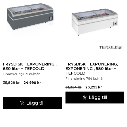
FRYSDISK – EXPONERING ,
FRYSDISK – EXPONERING,
630 liter – TEFCOLD
EXPONERING , 580 liter –
TEFCOLD
Finansiering
819
kr
/mån
Finansiering
764
kr
/mån
35,829
kr
24,990
kr
31,354
kr
23,295
kr
Lägg till
Lägg till