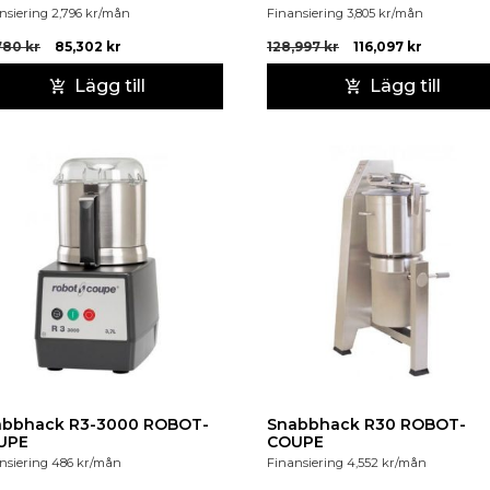
nsiering
2,796
kr
/mån
Finansiering
3,805
kr
/mån
780
kr
85,302
kr
128,997
kr
116,097
kr
Lägg till
Lägg till
abbhack R3-3000 ROBOT-
Snabbhack R30 ROBOT-
UPE
COUPE
nsiering
486
kr
/mån
Finansiering
4,552
kr
/mån