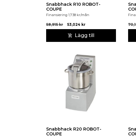
Snabbhack R10 ROBOT-
Sna
COUPE
CO
Finansiering
1,738
kr
/mån
Fina
58,915
kr
53,024
kr
70,
Lägg till
Snabbhack R20 ROBOT-
Sna
COUPE
CO