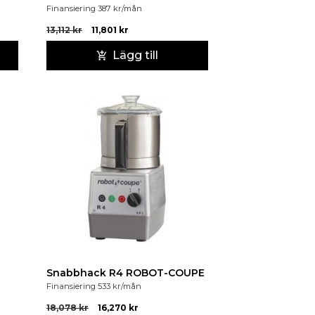
Finansiering
387
kr
/mån
13,112
kr
11,801
kr
Lägg till
Snabbhack R4 ROBOT-COUPE
Finansiering
533
kr
/mån
18,078
kr
16,270
kr