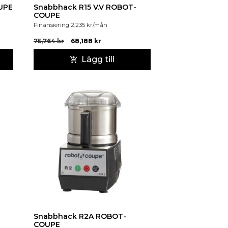
UPE
Snabbhack R15 V.V ROBOT-
COUPE
Finansiering
2,235
kr
/mån
75,764
kr
68,188
kr
Lägg till
Snabbhack R2A ROBOT-
COUPE