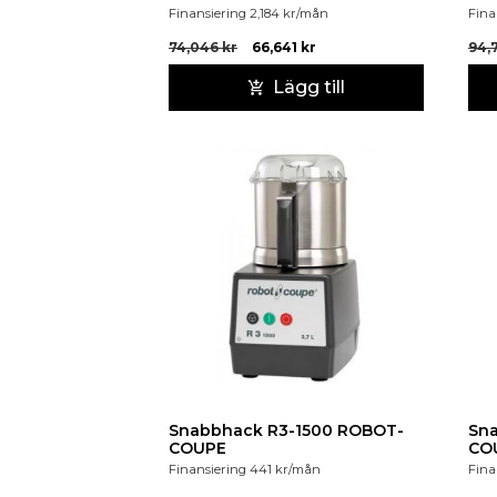
Finansiering
2,184
kr
/mån
Fina
74,046
kr
66,641
kr
94,
Lägg till
Snabbhack R3-1500 ROBOT-
Sn
COUPE
CO
Finansiering
441
kr
/mån
Fina