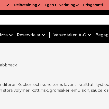
Delbetalning
Egen tillverkning
Prisgaranti
izza
Reservdelar
Varumärken A-Ö
Begag
nabbhack
nditorer! Kocken och konditorns favorit- kraftfull, tyst oc
tora volymer: kött, fisk, grönsaker, emulsion, sauce, dre