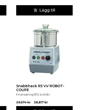
Lägg till
Snabbhack R5 V.V ROBOT-
COUPE
Finansiering
872
kr
/mån
29,574
kr
26,617
kr