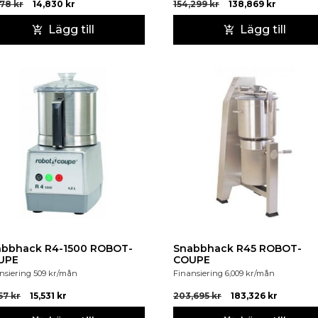
478
kr
14,830
kr
154,299
kr
138,869
kr
Lägg till
Lägg till
abbhack R4-1500 ROBOT-
Snabbhack R45 ROBOT-
UPE
COUPE
nsiering
509
kr
/mån
Finansiering
6,009
kr
/mån
257
kr
15,531
kr
203,695
kr
183,326
kr