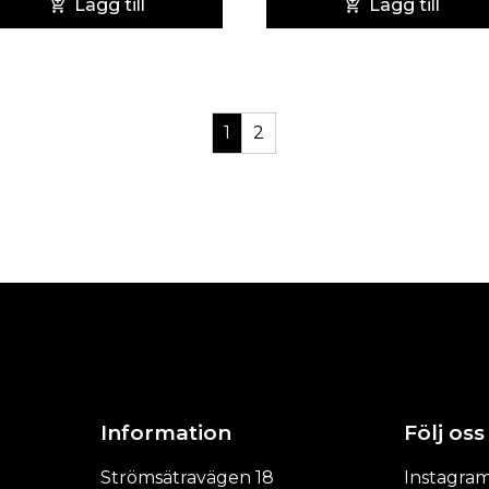
Lägg till
Lägg till
1
2
Information
Följ oss
Strömsätravägen 18
Instagra