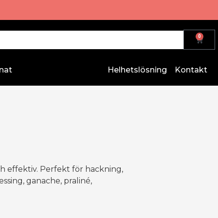
0
nat
Helhetslösning
Kontakt
h effektiv. Perfekt för hackning,
ssing, ganache, praliné,