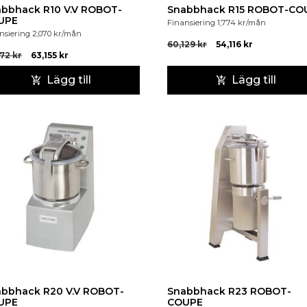
bbhack R10 V.V ROBOT-
Snabbhack R15 ROBOT-CO
UPE
Finansiering
1,774
kr
/mån
nsiering
2,070
kr
/mån
60,129
kr
54,116
kr
172
kr
63,155
kr
Lägg till
Lägg till
bbhack R20 V.V ROBOT-
Snabbhack R23 ROBOT-
UPE
COUPE