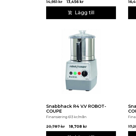
14,951
kr
13,456
kr
16,
Lägg till
Snabbhack R4 V.V ROBOT-
Sn
COUPE
CO
Finansiering
613
kr
/mån
Fina
20,787
kr
18,708
kr
17,