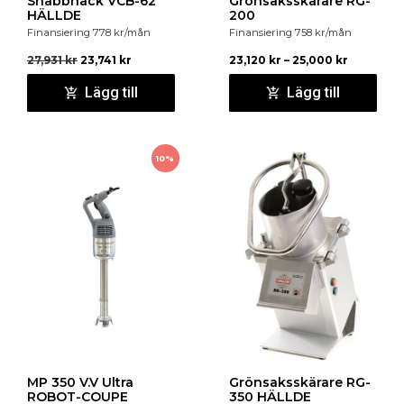
Snabbhack VCB-62
Grönsaksskärare RG-
HÄLLDE
200
Finansiering
778
kr
/mån
Finansiering
758
kr
/mån
27,931
kr
23,741
kr
23,120
kr
–
25,000
kr
Lägg till
Lägg till
10%
MP 350 V.V Ultra
Grönsaksskärare RG-
ROBOT-COUPE
350 HÄLLDE