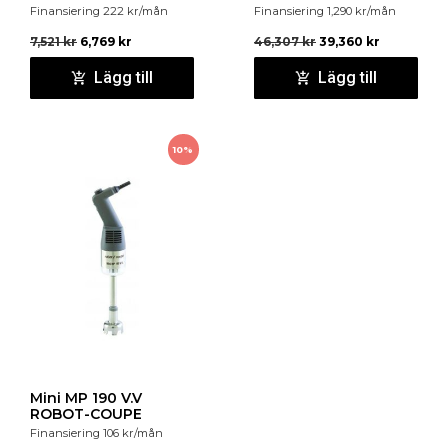
Finansiering
222
kr
/mån
Finansiering
1,290
kr
/mån
7,521
kr
6,769
kr
46,307
kr
39,360
kr
Lägg till
Lägg till
10%
Mini MP 190 V.V
ROBOT-COUPE
Finansiering
106
kr
/mån