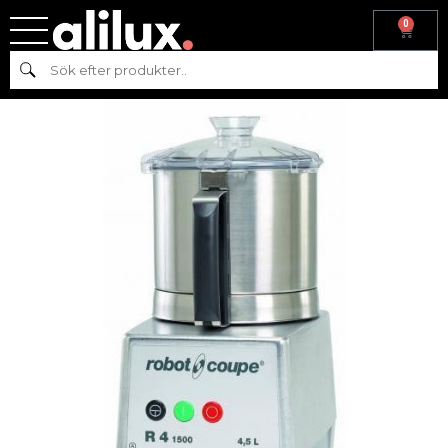
0
Hem
/
Köksmaskiner
/
Beredning
/ Snabbhack R4-1500 ROBOT-
Sök
COUPE