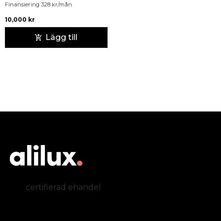
Finansiering
328
kr
/mån
10,000
kr
Lägg till
certifierad ehandel