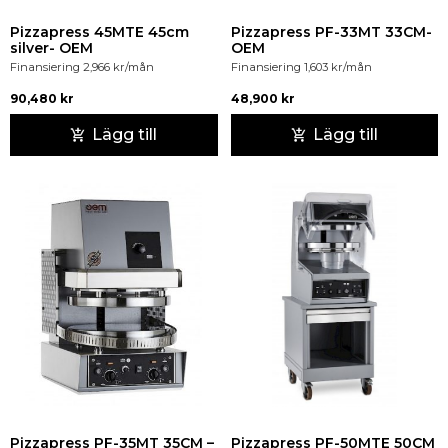
Pizzapress 45MTE 45cm
Pizzapress PF-33MT 33CM-
silver- OEM
OEM
Finansiering
2,966
kr
/mån
Finansiering
1,603
kr
/mån
90,480
kr
48,900
kr
Lägg till
Lägg till
Pizzapress PF-35MT 35CM –
Pizzapress PF-50MTE 50CM