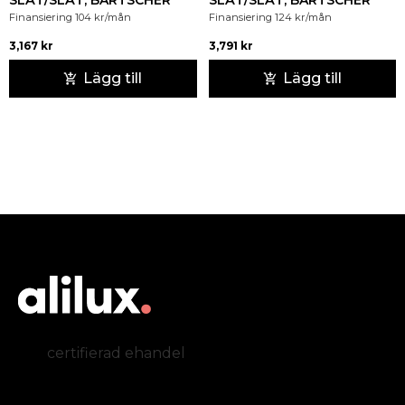
SLÄT/SLÄT, BARTSCHER
SLÄT/SLÄT, BARTSCHER
Finansiering
104
kr
/mån
Finansiering
124
kr
/mån
3,167
kr
3,791
kr
Lägg till
Lägg till
certifierad ehandel