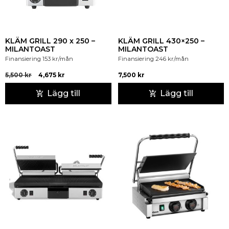
KLÄM GRILL 290 x 250 –
KLÄM GRILL 430×250 –
MILANTOAST
MILANTOAST
Finansiering
153
kr
/mån
Finansiering
246
kr
/mån
5,500
kr
4,675
kr
7,500
kr
Lägg till
Lägg till