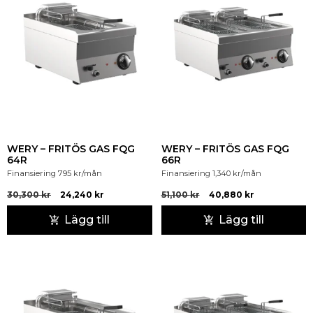
WERY – FRITÖS GAS FQG
WERY – FRITÖS GAS FQG
64R
66R
Finansiering
795
kr
/mån
Finansiering
1,340
kr
/mån
30,300
kr
24,240
kr
51,100
kr
40,880
kr
Lägg till
Lägg till