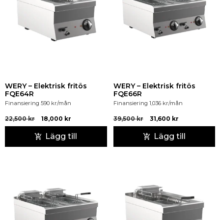
WERY – Elektrisk fritös
WERY – Elektrisk fritös
FQE64R
FQE66R
Finansiering
590
kr
/mån
Finansiering
1,036
kr
/mån
22,500
kr
18,000
kr
39,500
kr
31,600
kr
Lägg till
Lägg till