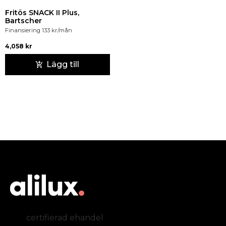
Fritös SNACK II Plus,
Bartscher
Finansiering
133
kr
/mån
4,058
kr
Lägg till
certifierad ehandel