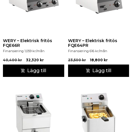
WERY – Elektrisk fritös
WERY – Elektrisk fritös
FQE66R
FQE64PR
Finansiering
1,059
kr
/mån
Finansiering
616
kr
/mån
40,400
kr
32,320
kr
23,500
kr
18,800
kr
Lägg till
Lägg till