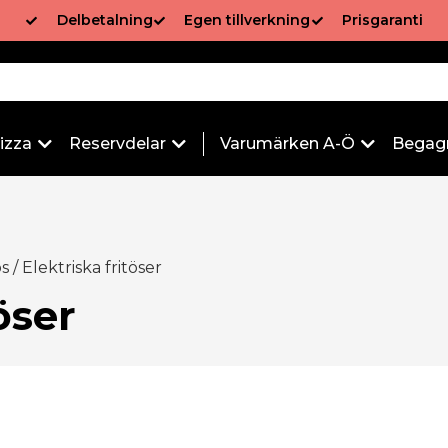
Delbetalning
Egen tillverkning
Prisgaranti
izza
Reservdelar
Varumärken A-Ö
Begag
ös
/ Elektriska fritöser
öser