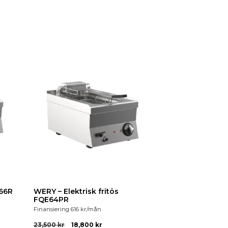
E66R
WERY – Elektrisk fritös
FQE64PR
Finansiering
616
kr
/mån
23,500
kr
18,800
kr