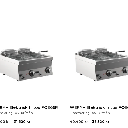
Y – Elektrisk fritös FQE66R
WERY – Elektrisk fritös FQ
nsiering
1,036
kr
/mån
Finansiering
1,059
kr
/mån
500
kr
31,600
kr
40,400
kr
32,320
kr