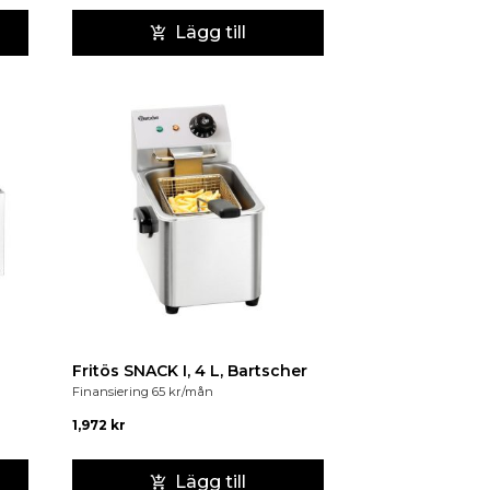
Lägg till
Fritös SNACK I, 4 L, Bartscher
Finansiering
65
kr
/mån
1,972
kr
Lägg till