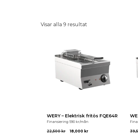
Visar alla 9 resultat
WERY – Elektrisk fritös FQE64R
WER
Finansiering
590
kr
/mån
Fina
22,500
kr
18,000
kr
39,