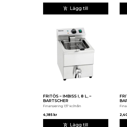
Lägg till
FRITÖS – IMBISS I, 8 L, –
FRI
BARTSCHER
BA
Finansiering
137
kr
/mån
Fina
4,185
kr
2,4
Lägg till