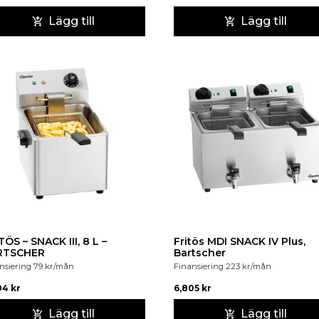
Lägg till
Lägg till
TÖS – SNACK III, 8 L –
Fritös MDI SNACK IV Plus,
RTSCHER
Bartscher
nsiering
79
kr
/mån
Finansiering
223
kr
/mån
04
kr
6,805
kr
Lägg till
Lägg till