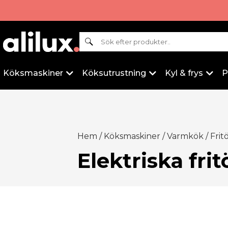
Sök
Köksmaskiner
Köksutrustning
Kyl & frys
P
Hem
/
Köksmaskiner
/
Varmkök
/
Frit
Elektriska frit