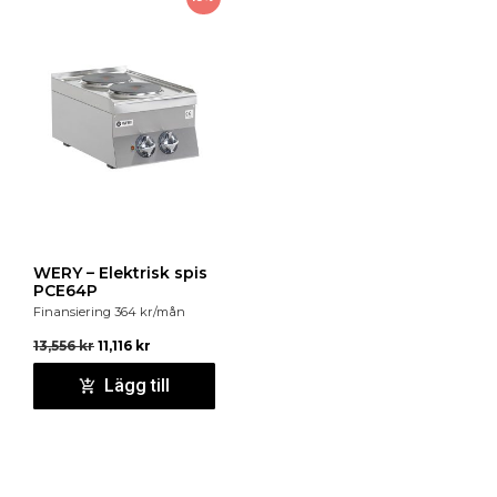
WERY – Elektrisk spis
PCE64P
Finansiering
364
kr
/mån
13,556
kr
11,116
kr
Lägg till