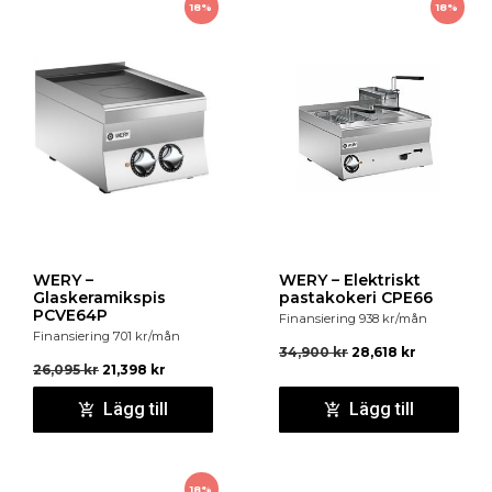
18%
18%
WERY –
WERY – Elektriskt
Glaskeramikspis
pastakokeri CPE66
PCVE64P
Finansiering
938
kr
/mån
Finansiering
701
kr
/mån
34,900
kr
28,618
kr
26,095
kr
21,398
kr
Lägg till
Lägg till
18%