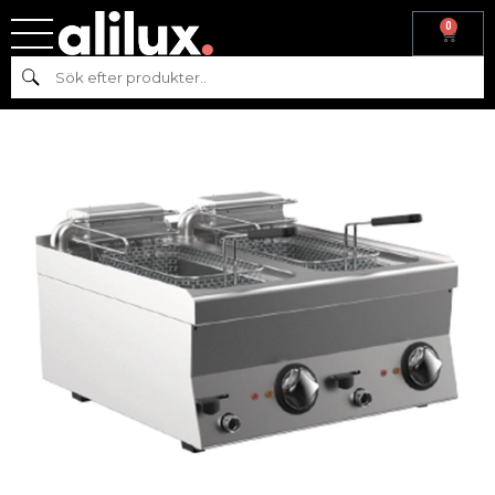
0
Hem
/
Köksmaskiner
/
Varmkök
/ WERY – FRITÖS GAS FQG 66R
Sök