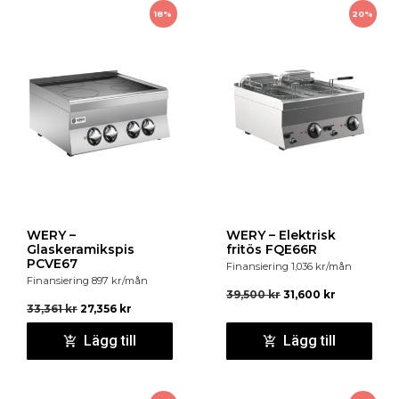
18%
20%
WERY –
WERY – Elektrisk
Glaskeramikspis
fritös FQE66R
PCVE67
Finansiering
1,036
kr
/mån
Finansiering
897
kr
/mån
39,500
kr
31,600
kr
33,361
kr
27,356
kr
Lägg till
Lägg till