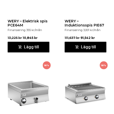
WERY – Elektrisk spis
WERY –
PCE64M
Induktionsspis PIE67
Finansiering
355
kr
/mån
Finansiering
3,001
kr
/mån
13,225
kr
10,845
kr
111,637
kr
91,542
kr
Lägg till
Lägg till
18%
18%