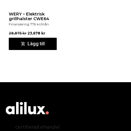
WERY – Elektrisk
grillhalster CWE64
Finansiering
776
kr
/mån
28,875
kr
23,678
kr
Lägg till
certifierad ehandel