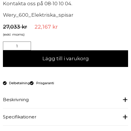
Kontakta oss på 08-10 10 04.
Wery_600_Elektriska_spisar
27,033
kr
22,167
kr
(exkl. moms)
Lägg till i varukorg
Delbetalning
Prisgaranti
Beskrivning
Specifikationer
Tillverkad med Ceran®-häll samt front och sidor i
rostfritt stål, vilket borgar för lång livslängd