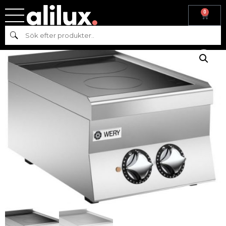
0
Hem
/
Köksmaskiner
/
Varmkök
/ WERY – Glaskeramikspis PCVE64
Sök