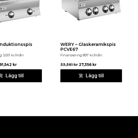
Induktionsspis
WERY – Glaskeramikspis
PCVE67
ng
3,001
kr
/mån
Finansiering
897
kr
/mån
91,542
kr
33,361
kr
27,356
kr
Lägg till
Lägg till