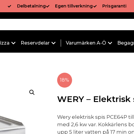
Delbetalning
Egen tillverkning
Prisgaranti
izza
Reservdelar
Varumärken A-Ö
Begag
18%
WERY – Elektrisk
Wery elektrisk spis PCE64P t
med 2,6 kw var. Kokkärlens b
upp 5 liter vatten på 17 min o