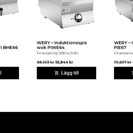
WERY – Induktionsspis
WERY – 
ri BME66
wok PIWE64
PIE67
Finansiering
1,830
kr
/mån
Finansieri
68,103
kr
55,844
kr
111,637
kr
l
Lägg till