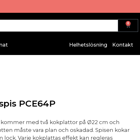
0
nat
Helhetslösning
Kontakt
 spis PCE64P
illkommer med två kokplattor på Ø22 cm och
otten måste vara plan och oskadad. Spisen kokar
m lock. Varje kokplattas effekt kan regleras