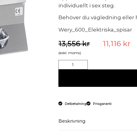
individuellt i sex steg.
Behöver du vägledning eller h
Wery_600_Elektriska_spisar
13,556
kr
11,116
kr
(exkl. moms)
Delbetalning
Prisgaranti
Beskrivning