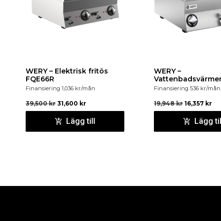
WERY – Elektrisk fritös
WERY –
FQE66R
Vattenbadsvärme
Finansiering
1,036
kr
/mån
Finansiering
536
kr
/mån
39,500
kr
31,600
kr
19,948
kr
16,357
kr
Lägg till
Lägg til