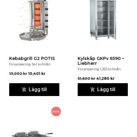
Kebabgrill G2 POTIS
Kylskåp GKPv 6590 –
Liebherr
Finansiering
341
kr
/mån
Finansiering
1,353
kr
/mån
13,002
kr
10,401
kr
51,600
kr
41,280
kr
Lägg till
Lägg till
20%