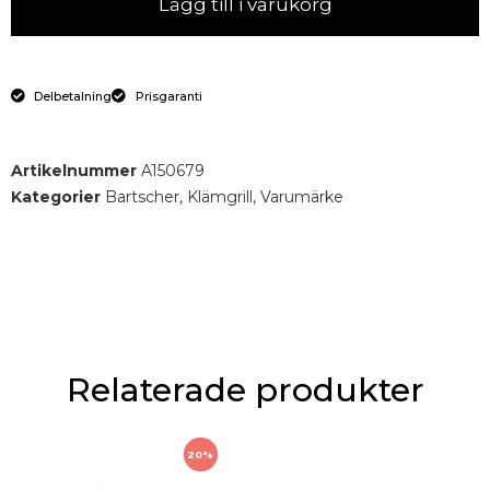
Lägg till i varukorg
Delbetalning
Prisgaranti
Artikelnummer
A150679
Kategorier
Bartscher
,
Klämgrill
,
Varumärke
Relaterade produkter
20%