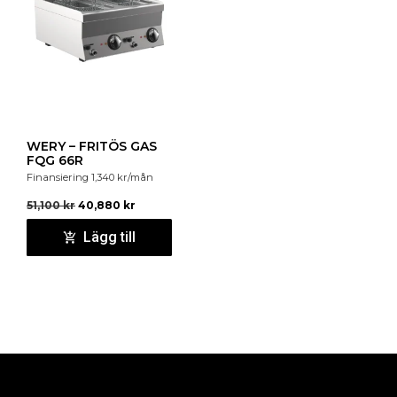
WERY – FRITÖS GAS
FQG 66R
Finansiering
1,340
kr
/mån
51,100
kr
40,880
kr
Lägg till