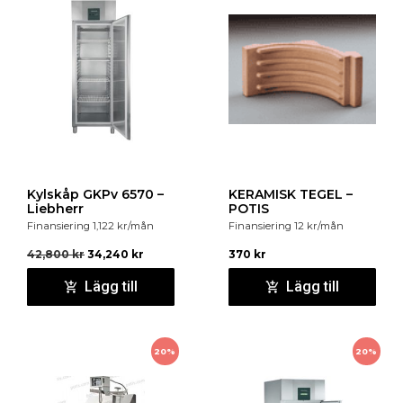
Kylskåp GKPv 6570 –
KERAMISK TEGEL –
Liebherr
POTIS
Finansiering
1,122
kr
/mån
Finansiering
12
kr
/mån
42,800
kr
34,240
kr
370
kr
Lägg till
Lägg till
20%
20%