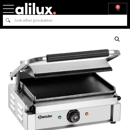
0
Hem
/
Varumärke
/
Bartscher
/ KLÄMGRILL SS MEDIUM SLÄT/SLÄT,
Sök
BARTSCHER