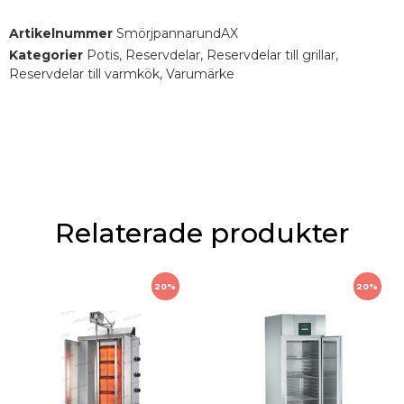
Artikelnummer
SmörjpannarundAX
EH &
Grease pan, round 320
PT0039
Kategorier
Potis
,
Reservdelar
,
Reservdelar till grillar
,
GD1
mm Ø
Reservdelar till varmkök
,
Varumärke
Relaterade produkter
20%
20%