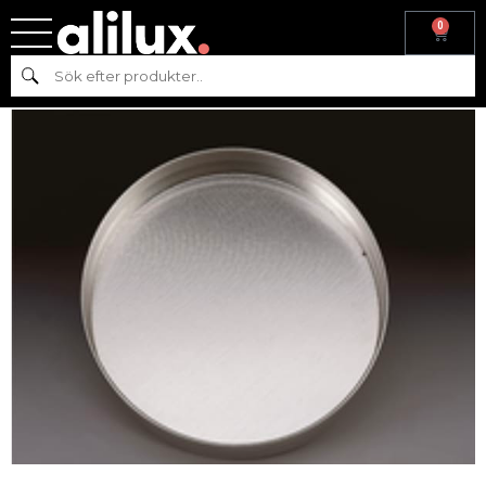
0
Hem
/
Reservdelar
/
Reservdelar till varmkök
/
Reservdelar till
Sök
grillar
/ SMÖRJ PANNA, RUND – POTIS