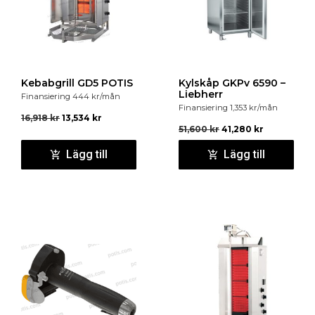
Kebabgrill GD5 POTIS
Kylskåp GKPv 6590 –
Liebherr
Finansiering
444
kr
/mån
Finansiering
1,353
kr
/mån
16,918
kr
13,534
kr
51,600
kr
41,280
kr
Lägg till
Lägg till