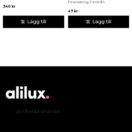
Finansiering
2
kr
/mån
340
kr
47
kr
Lägg till
Lägg till
certifierad ehandel