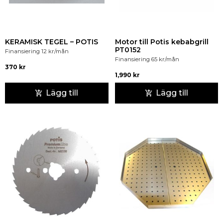
KERAMISK TEGEL – POTIS
Motor till Potis kebabgrill
PT0152
Finansiering
12
kr
/mån
Finansiering
65
kr
/mån
370
kr
1,990
kr
Lägg till
Lägg till