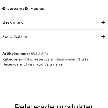
Delbetalning
Prisgaranti
Beskrivning
6030.0145 Grillgaller (Cwe)
Specifikationer
Allmänt :
Artikelnummer
6030.0145
Vikt (g) : 115
Kategorier
Potis
,
Reservdelar
,
Reservdelar till grillar
,
Reservdelar till varmkök
,
Varumärke
Relaterade produkter