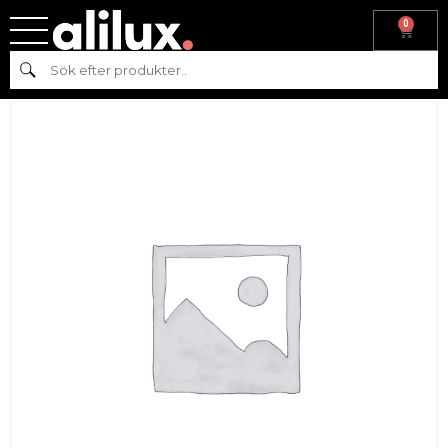
0
Hem
/
Reservdelar
/
Reservdelar till varmkök
/
Reservdelar till
Sök
grillar
/ Grillgaller till Grillhalster WERY