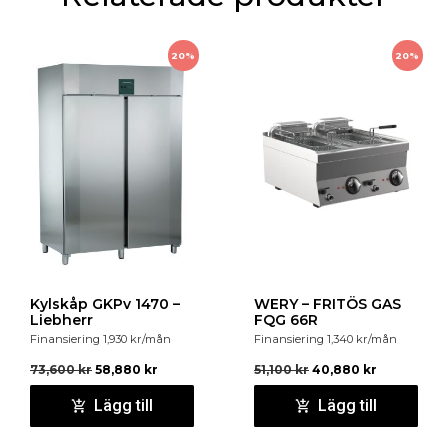
20%
20%
Kylskåp GKPv 1470 –
WERY – FRITÖS GAS
Liebherr
FQG 66R
Finansiering
1,930
kr
/mån
Finansiering
1,340
kr
/mån
73,600
kr
58,880
kr
51,100
kr
40,880
kr
Lägg till
Lägg till