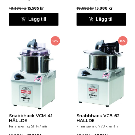
18,336
kr
15,585
kr
18,692
kr
15,888
kr
Lägg till
Lägg till
15%
15%
Snabbhack VCM-41
Snabbhack VCB-62
HÄLLDE
HÄLLDE
Finansiering
511
kr
/mån
Finansiering
778
kr
/mån