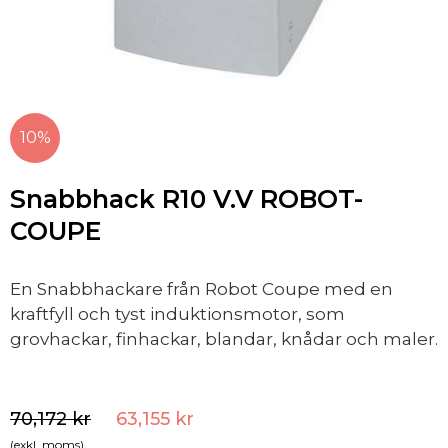
10%
Snabbhack R10 V.V ROBOT-
COUPE
En Snabbhackare från Robot Coupe med en
kraftfyll och tyst induktionsmotor, som
grovhackar, finhackar, blandar, knådar och maler.
70,172
kr
63,155
kr
(exkl. moms)