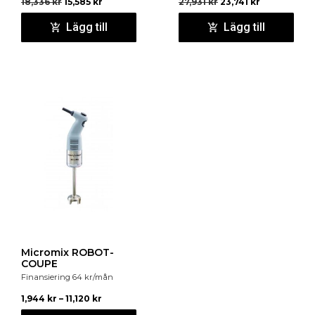
18,336
kr
15,585
kr
27,931
kr
23,741
kr
Lägg till
Lägg till
Micromix ROBOT-
COUPE
Finansiering
64
kr
/mån
1,944
kr
–
11,120
kr