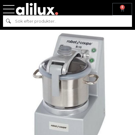
0
Hem
/
Köksmaskiner
/
Beredning
/ Snabbhack R10 V.V ROBOT-
Sök
COUPE