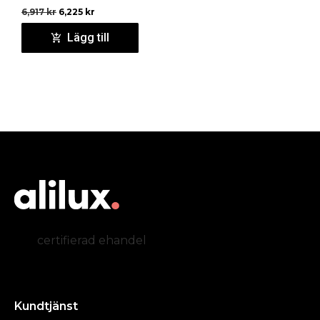
6,917
kr
6,225
kr
Lägg till
certifierad ehandel
Kundtjänst