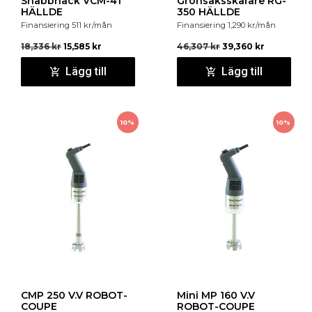
Snabbhack VCM-41
Grönsaksskärare RG-
HÄLLDE
350 HÄLLDE
Finansiering
511
kr
/mån
Finansiering
1,290
kr
/mån
18,336
kr
15,585
kr
46,307
kr
39,360
kr
Lägg till
Lägg till
10%
10%
CMP 250 V.V ROBOT-
Mini MP 160 V.V
COUPE
ROBOT-COUPE