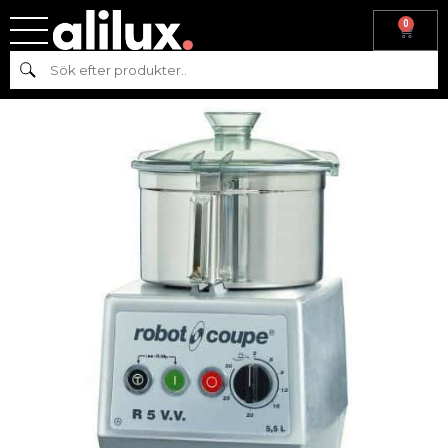
0
Hem
/
Köksmaskiner
/
Beredning
/ Snabbhack R5 V.V ROBOT-
Sök
COUPE