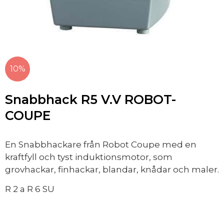
10%
Snabbhack R5 V.V ROBOT-
COUPE
En Snabbhackare från Robot Coupe med en
kraftfyll och tyst induktionsmotor, som
grovhackar, finhackar, blandar, knådar och maler.
R 2 a R 6 SU