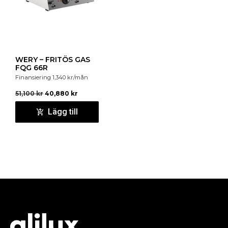
WERY – FRITÖS GAS
FQG 66R
Finansiering
1,340
kr
/mån
51,100
kr
40,880
kr
Lägg till