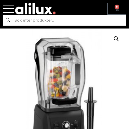
0
Hem
/
Köksmaskiner
/
Beredning
/ BLENDER- PRO XTRA 2,5 L –
Sök
BARTSCHER