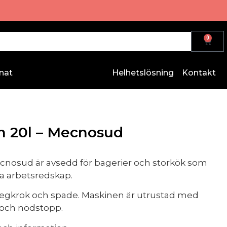
0
nat
Helhetslösning
Kontakt
n 20l – Mecnosud
nosud är avsedd för bagerier och storkök som
ga arbetsredskap.
degkrok och spade. Maskinen är utrustad med
 och nödstopp.