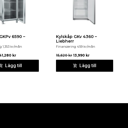
GKPv 6590 –
Kylskåp GKv 4360 –
Liebherr
ng
1,353
kr
/mån
Finansiering
459
kr
/mån
41,280
kr
15,620
kr
13,990
kr
Lägg till
Lägg till