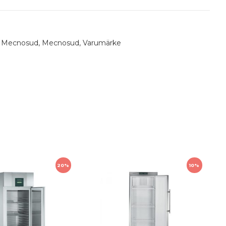
ras med ballongvisp, degkrok och spade.
,
Mecnosud
,
Mecnosud
,
Varumärke
1200
20%
10%