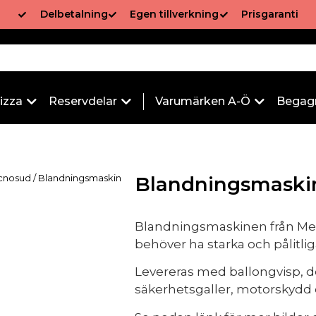
Delbetalning
Egen tillverkning
Prisgaranti
izza
Reservdelar
Varumärken A-Ö
Begag
cnosud
/ Blandningsmaskin
Blandningsmaski
Blandningsmaskinen från Mec
behöver ha starka och pålitli
Levereras med ballongvisp, 
säkerhetsgaller, motorskydd