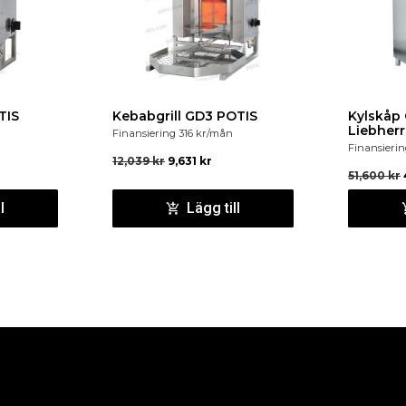
TIS
Kebabgrill GD3 POTIS
Kylskåp 
Liebherr
Finansiering
316
kr
/mån
Finansieri
12,039
kr
9,631
kr
51,600
kr
l
Lägg till