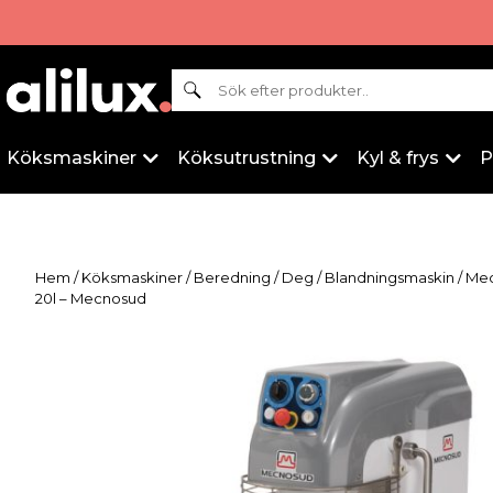
Sök
Köksmaskiner
Köksutrustning
Kyl & frys
P
Hem
/
Köksmaskiner
/
Beredning
/
Deg
/
Blandningsmaskin
/
Me
20l – Mecnosud