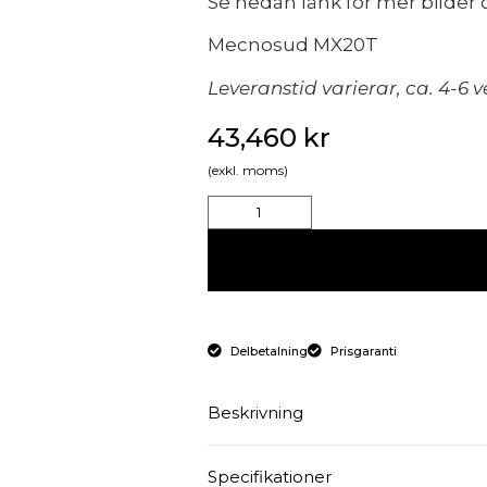
Se nedan länk för mer bilder 
Mecnosud MX20T
Leveranstid varierar, ca. 4-6 
43,460
kr
(exkl. moms)
Delbetalning
Prisgaranti
Beskrivning
Blandningsmaskinen är avsedd f
Specifikationer