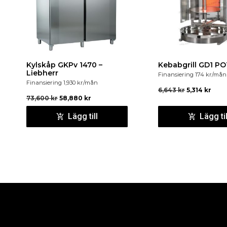
Kylskåp GKPv 1470 –
Kebabgrill GD1 PO
Liebherr
Finansiering
174
kr
/mån
Finansiering
1,930
kr
/mån
6,643
kr
5,314
kr
73,600
kr
58,880
kr
Lägg till
Lägg til