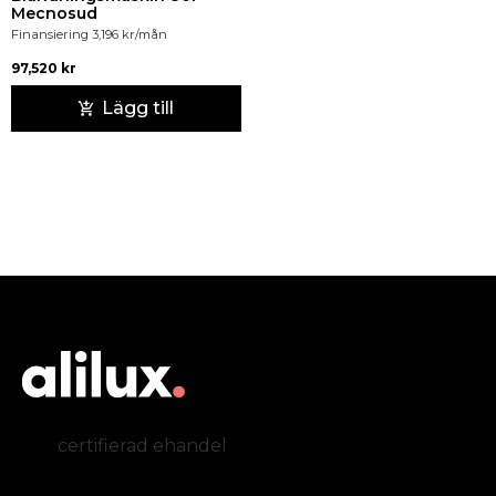
Mecnosud
Finansiering
3,196
kr
/mån
97,520
kr
Lägg till
certifierad ehandel