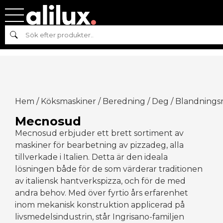
Sök
Hem
/
Köksmaskiner
/
Beredning
/
Deg
/
Blandnings
Mecnosud
Mecnosud erbjuder ett brett sortiment av
maskiner för bearbetning av pizzadeg, alla
tillverkade i Italien. Detta är den ideala
lösningen både för de som värderar traditionen
av italiensk hantverkspizza, och för de med
andra behov. Med över fyrtio års erfarenhet
inom mekanisk konstruktion applicerad på
livsmedelsindustrin, står Ingrisano-familjen