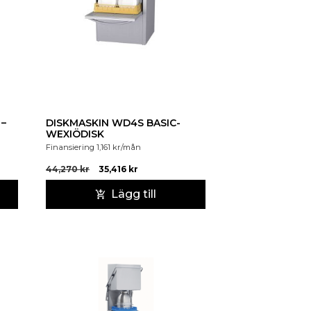
 –
DISKMASKIN WD4S BASIC-
WEXIÖDISK
Finansiering
1,161
kr
/mån
44,270
kr
35,416
kr
Lägg till