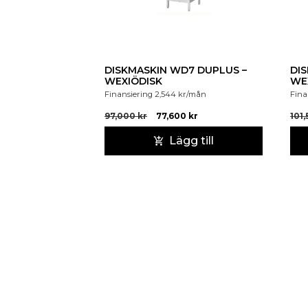
DISKMASKIN WD7 DUPLUS –
DI
WEXIÖDISK
WE
Finansiering
2,544
kr
/mån
Fina
97,000
kr
77,600
kr
101
Lägg till