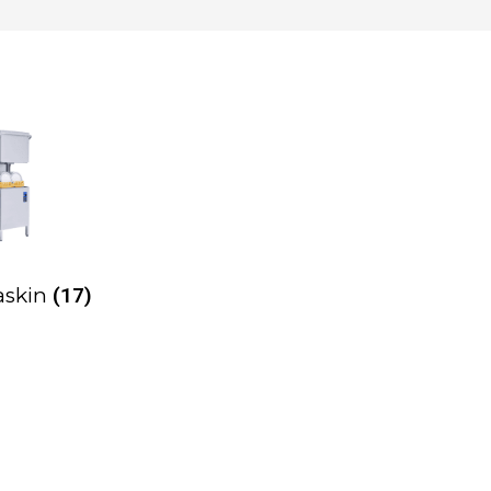
askin
(17)