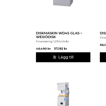
DISKMASKIN WD4S GLAS –
DI
WEXIÖDISK
Fina
Finansiering
1,219
kr
/mån
66,
46,490
kr
37,192
kr
Lägg till