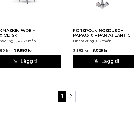
SKMASKIN WD8 –
FÖRSPOLNINGSDUSCH-
XIÖDISK
PA140310 – PAN ATLANTIC
nsiering
2,622
kr
/mån
Finansiering
99
kr
/mån
,510
kr
79,990
kr
3,362
kr
3,025
kr
Lägg till
Lägg till
1
2