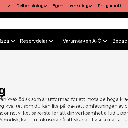
Delbetalning
Egen tillverkning
Prisgaranti
izza
Reservdelar
Varumärken A-Ö
Begag
g
g
från Wexiödisk som är utformad för att möta de höga krav
g kvalitet som du kan lita på, oavsett omfattningen av d
engöring, vilket säkerställer att din verksamhet alltid up
exiödisk, kan du fokusera på att skapa utsökta maträtte