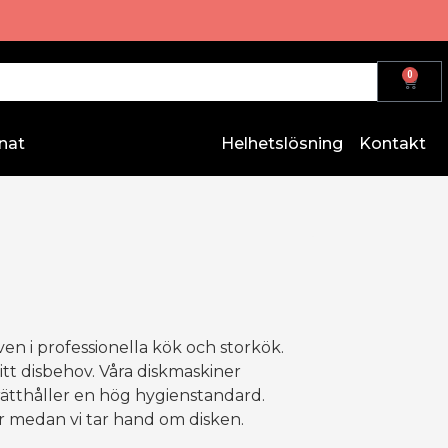
0
nat
Helhetslösning
Kontakt
en i professionella kök och storkök.
itt disbehov. Våra diskmaskiner
prätthåller en hög hygienstandard.
r medan vi tar hand om disken.