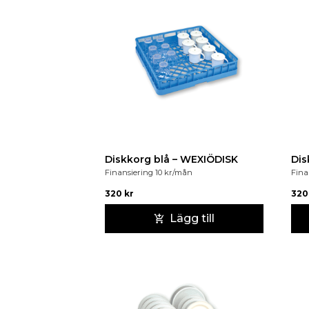
Diskkorg blå – WEXIÖDISK
Dis
Finansiering
10
kr
/mån
Fina
320
kr
32
Lägg till