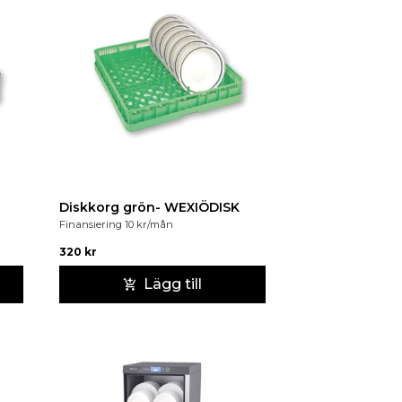
Diskkorg grön- WEXIÖDISK
Finansiering
10
kr
/mån
320
kr
Lägg till