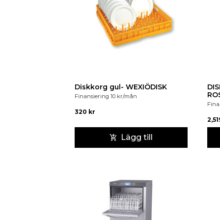
Diskkorg gul- WEXIÖDISK
DI
ROS
Finansiering
10
kr
/mån
Fina
320
kr
2,5
Lägg till