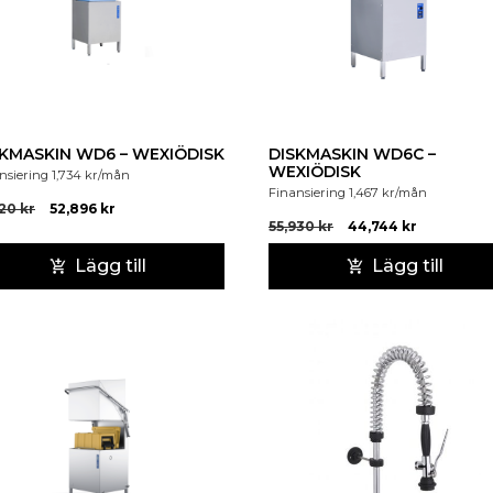
SKMASKIN WD6 – WEXIÖDISK
DISKMASKIN WD6C –
WEXIÖDISK
nsiering
1,734
kr
/mån
Finansiering
1,467
kr
/mån
120
kr
52,896
kr
55,930
kr
44,744
kr
Lägg till
Lägg till