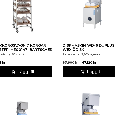
SKKORGSVAGN 7 KORGAR
DISKMASKIN WD-6 DUPLUS
TFRI – 300147- BARTSCHER
WEXIÖDISK
nsiering
83
kr
/mån
Finansiering
2,200
kr
/mån
19
kr
83,900
kr
67,120
kr
Lägg till
Lägg till