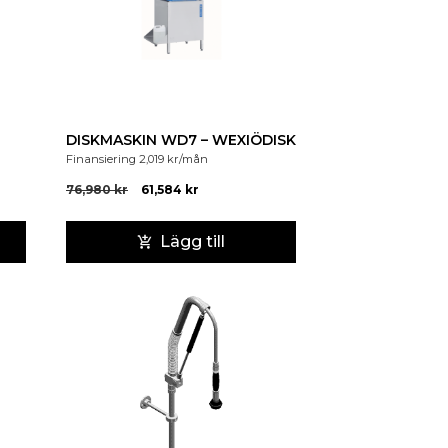
DISKMASKIN WD7 – WEXIÖDISK
Finansiering
2,019
kr
/mån
76,980
kr
61,584
kr
Lägg till