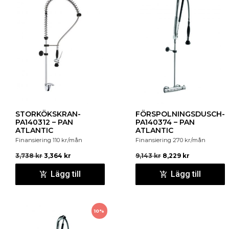
STORKÖKSKRAN-
FÖRSPOLNINGSDUSCH-
PA140312 – PAN
PA140374 – PAN
ATLANTIC
ATLANTIC
Finansiering
110
kr
/mån
Finansiering
270
kr
/mån
3,738
kr
3,364
kr
9,143
kr
8,229
kr
Lägg till
Lägg till
10%