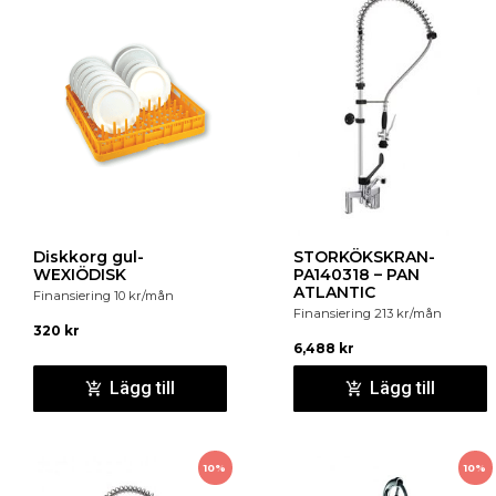
Diskkorg gul-
STORKÖKSKRAN-
WEXIÖDISK
PA140318 – PAN
ATLANTIC
Finansiering
10
kr
/mån
Finansiering
213
kr
/mån
320
kr
6,488
kr
Lägg till
Lägg till
10%
10%