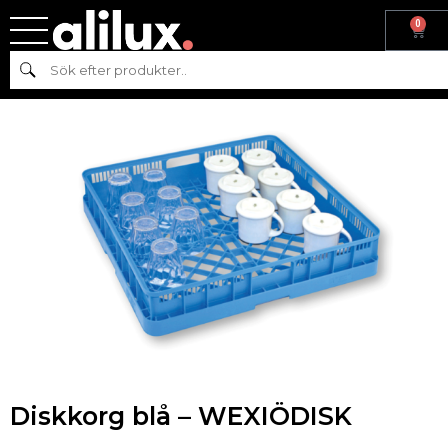
0
Hem
/
Köksmaskiner
/
Diskutrustning
/ Diskkorg blå – WEXIÖDISK
Sök
Diskkorg blå – WEXIÖDISK