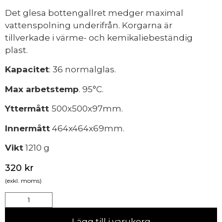
Det glesa bottengallret medger maximal
vattenspolning underifrån. Korgarna är
tillverkade i värme- och kemikaliebeständig
plast.
Kapacitet
: 36 normalglas.
Max arbetstemp
. 95°C.
Yttermått
500x500x97mm.
Innermått
464x464x69mm.
Vikt
1210 g
320
kr
(exkl. moms)
Lägg till i varukorg