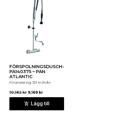
FÖRSPOLNINGSDUSCH-
PA140375 – PAN
ATLANTIC
Finansiering
301
kr
/mån
10,182
kr
9,169
kr
Lägg till