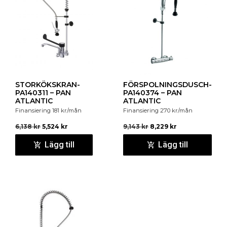
STORKÖKSKRAN-
FÖRSPOLNINGSDUSCH-
PA140311 – PAN
PA140374 – PAN
ATLANTIC
ATLANTIC
Finansiering
181
kr
/mån
Finansiering
270
kr
/mån
6,138
kr
5,524
kr
9,143
kr
8,229
kr
Lägg till
Lägg till