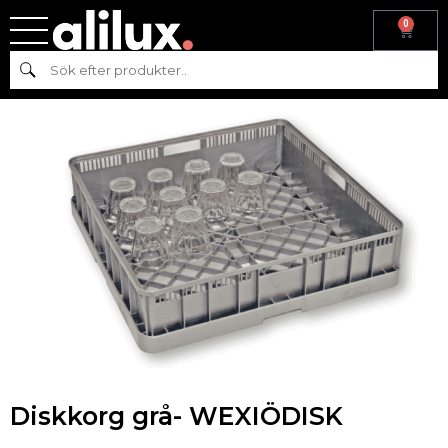
0
Hem
/
Köksmaskiner
/
Diskutrustning
/ Diskkorg grå- WEXIÖDISK
Sök
Diskkorg grå- WEXIÖDISK