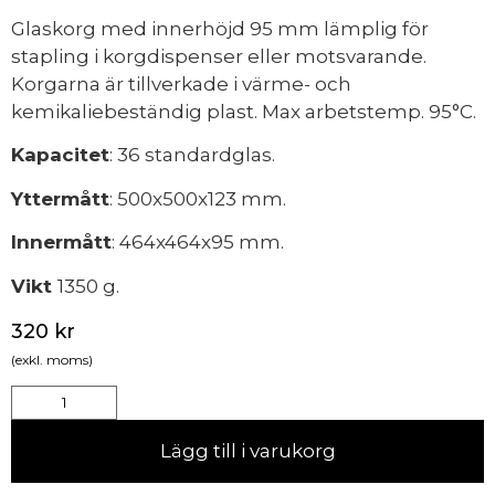
Glaskorg med innerhöjd 95 mm lämplig för
stapling i korgdispenser eller motsvarande.
Korgarna är tillverkade i värme- och
kemikaliebeständig plast. Max arbetstemp. 95°C.
Kapacitet
: 36 standardglas.
Yttermått
: 500x500x123 mm.
Innermått
: 464x464x95 mm.
Vikt
1350 g.
320
kr
(exkl. moms)
Lägg till i varukorg