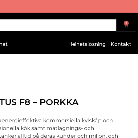
0
nat
Helhetslösning
Kontakt
TUS F8 – PORKKA
raenergieffektiva kommersiella kylskåp och
ssionella kök samt matlagnings- och
änker alltid på deras kunder och miljön, och