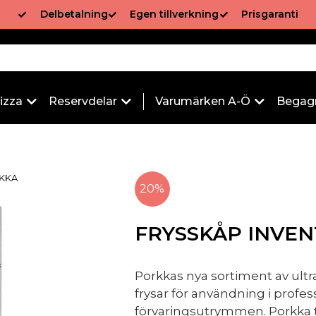
Delbetalning
Egen tillverkning
Prisgaranti
izza
Reservdelar
Varumärken A-Ö
Begag
RKKA
20%
FRYSSKÅP INVEN
Porkkas nya sortiment av ult
frysar för användning i profe
förvaringsutrymmen. Porkka t