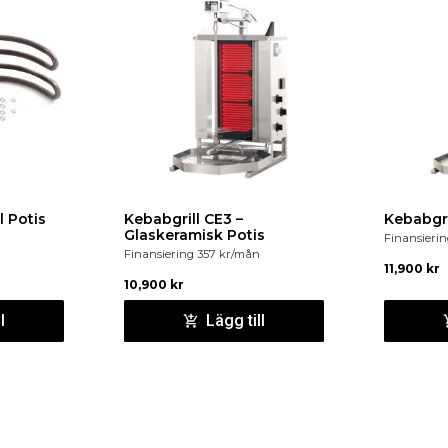
köldmediet R290.
Ben i rostfritt stål
, justerbara 
Strömförsörjning
230 V/50 Hz.
l Potis
Kebabgrill CE3 –
Glaskeramisk Potis
Finansieri
Finansiering
357
kr
/mån
11,900
kr
10,900
kr
l
Lägg till