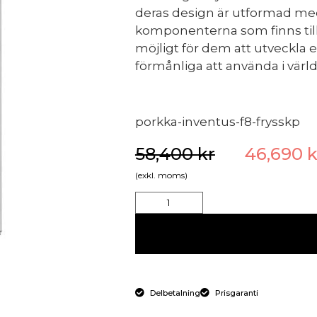
deras design är utformad med
komponenterna som finns till
möjligt för dem att utveckla 
förmånliga att använda i värl
porkka-inventus-f8-frysskp
58,400
kr
46,690
k
(exkl. moms)
Delbetalning
Prisgaranti