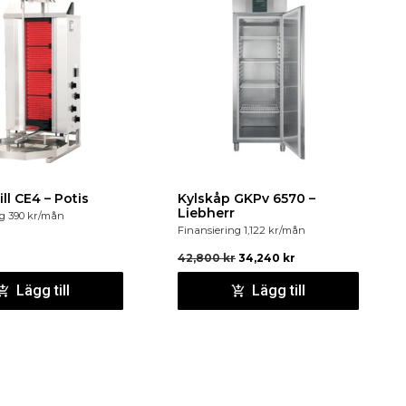
i höjdled från 130 mm till 205 mm.
Kebabgrill CE4 – Potis
Kylskåp GKPv 6570 –
Liebherr
ng
390
kr
/mån
Finansiering
1,122
kr
/mån
42,800
kr
34,240
kr
Lägg till
Lägg till