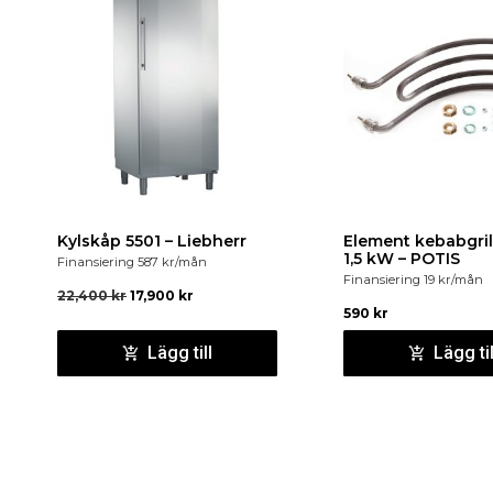
Kylskåp 5501 – Liebherr
Element kebabgril
1,5 kW – POTIS
Finansiering
587
kr
/mån
Finansiering
19
kr
/mån
22,400
kr
17,900
kr
590
kr
Lägg till
Lägg til