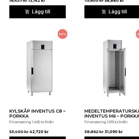
16,427
kr
13,142
kr
73,600
kr
58,880
kr
teleskopiska skenor i rostfritt stål
Effektivt och energibesparande, hermetiskt luftkylt
Lägg till
Lägg till
CFC/HCFC köldmediumsystem
Inbyggt tvättbart kondensorluftfilter
Höjdjusterbara ben i rostfritt stål (-5 mm till +65 mm)
20%
Strömförsörjning 230 V/50 Hz
KYLSKÅP INVENTUS C8 –
MEDELTEMPERATURSK
PORKKA
INVENTUS M6 – PORKK
Finansiering
1,400
kr
/mån
Finansiering
1,019
kr
/mån
53,400
kr
42,720
kr
38,862
kr
31,090
kr