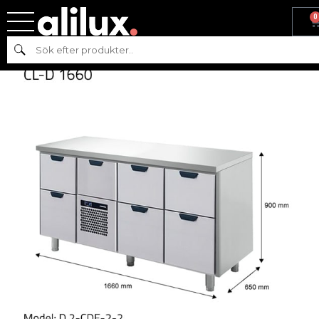
0
Hem
/
Kyl & frys
/
Kyl
/
Kylbänk
/ KYLBÄNK SLÄT 1660 – PORKKA
Sök