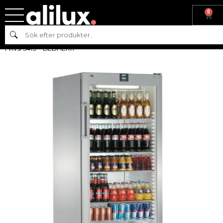
0
Hem
/
Kyl &
Sök
frys
/
Exponeringsskåp
/
Exponeringskylskåp
/ EXPONERINGSKYLSK
FKvsl 5413 – LIEBHERR