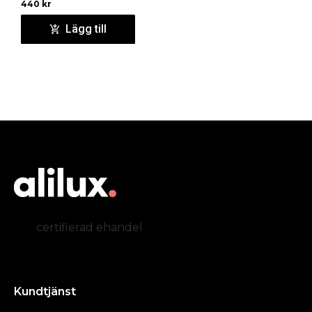
440
kr
Lägg till
certifierad ehandel
Kundtjänst