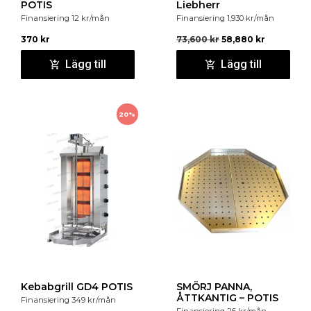
POTIS
Liebherr
Finansiering
12
kr
/mån
Finansiering
1,930
kr
/mån
370
kr
73,600
kr
58,880
kr
Lägg till
Lägg till
20%
Kebabgrill GD4 POTIS
SMÖRJ PANNA,
ÅTTKANTIG – POTIS
Finansiering
349
kr
/mån