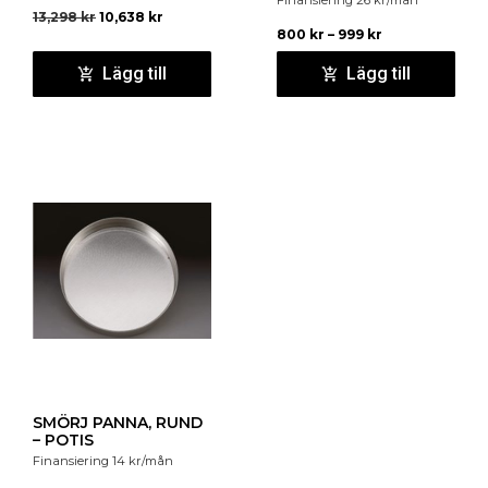
Finansiering
26
kr
/mån
13,298
kr
10,638
kr
800
kr
–
999
kr
Lägg till
Lägg till
SMÖRJ PANNA, RUND
– POTIS
Finansiering
14
kr
/mån