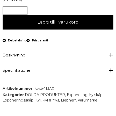
(exkl. moms)
Lägg till i varukorg
Delbetalning
Prisgaranti
Beskrivning
Specifikationer
Fäktkyla
Isolerglas
Utvändigt stål (silver), invändigt vit polystyrol - 5
Invändiga mått : 600x560x1452 mm
Artikelnummer
fkvsl5413AX
st trådgallerhyllor
Temperaturområde : +3....+15 OC
Kategorier
DOLDA PRODUKTER
,
Exponeringskylskåp
,
Digital temperaturdisplay
Exponeringsskåp
,
Kyl
,
Kyl & frys
,
Liebherr
,
Varumärke
Anslutning el : 230V1//50 Hz
Lås
LED-belysning
Temperaturvisning : Digital