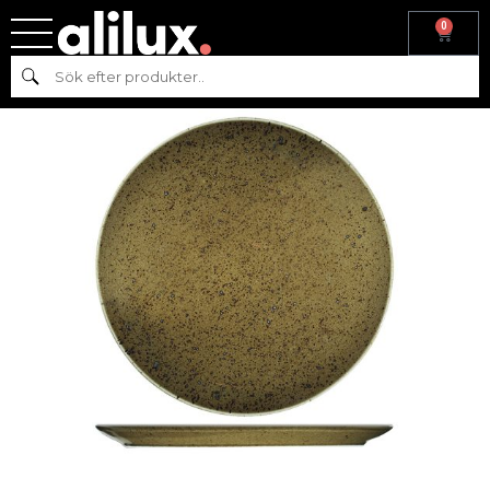
0
Hem
/
Köksutrustning
/
Pizzatallrik
/ COUNTRY RANGE PIZZA
Sök
TALLRIK D34CM – 6 pack