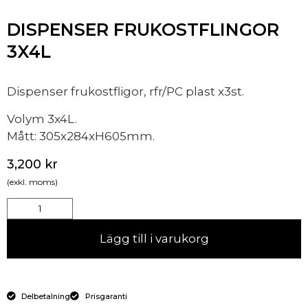
DISPENSER FRUKOSTFLINGOR
3X4L
Dispenser frukostfligor, rfr/PC plast x3st.
Volym 3x4L.
Mått: 305x284xH605mm.
3,200
kr
(exkl. moms)
Lägg till i varukorg
Delbetalning
Prisgaranti