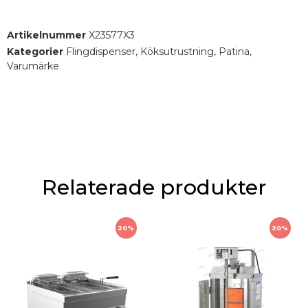
Artikelnummer
X23577X3
Kategorier
Flingdispenser
,
Köksutrustning
,
Patina
,
Varumärke
Relaterade produkter
20%
20%