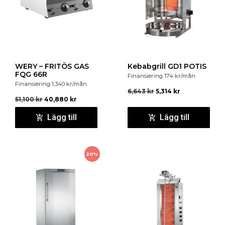
WERY – FRITÖS GAS
Kebabgrill GD1 POTIS
FQG 66R
Finansiering
174
kr
/mån
Finansiering
1,340
kr
/mån
6,643
kr
5,314
kr
51,100
kr
40,880
kr
Lägg till
Lägg till
20%