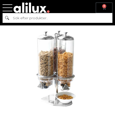
0
Hem
/
Köksutrustning
/
Flingdispenser
/ DISPENSER
Sök
FRUKOSTFLINGOR 3X4L