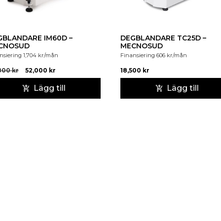
GBLANDARE IM60D –
DEGBLANDARE TC25D –
CNOSUD
MECNOSUD
nsiering
1,704
kr
/mån
Finansiering
606
kr
/mån
800
kr
52,000
kr
18,500
kr
Lägg till
Lägg till