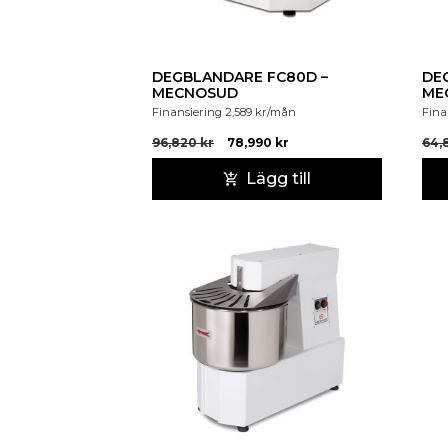
DEGBLANDARE FC80D –
DE
MECNOSUD
ME
Finansiering
2,589
kr
/mån
Fina
96,820
kr
78,990
kr
64,
Lägg till