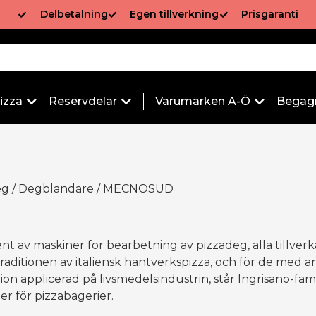
Delbetalning
Egen tillverkning
Prisgaranti
izza
Reservdelar
Varumärken A-Ö
Begag
eg
/
Degblandare
/ MECNOSUD
 av maskiner för bearbetning av pizzadeg, alla tillverkad
aditionen av italiensk hantverkspizza, och för de med an
on applicerad på livsmedelsindustrin, står Ingrisano-f
r för pizzabagerier.