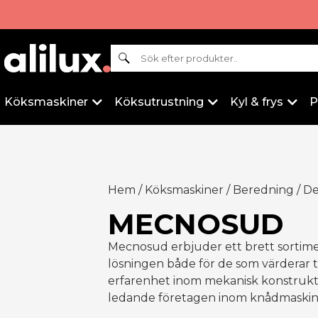
Sök
Köksmaskiner
Köksutrustning
Kyl & frys
P
Hem
/
Köksmaskiner
/
Beredning
/
D
MECNOSUD
Mecnosud erbjuder ett brett sortiment
lösningen både för de som värderar tr
erfarenhet inom mekanisk konstrukti
ledande företagen inom knådmaskine