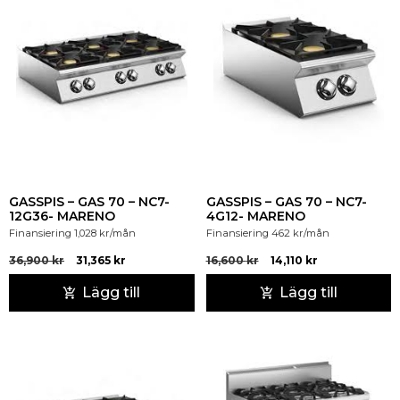
GASSPIS – GAS 70 – NC7-
GASSPIS – GAS 70 – NC7-
12G36- MARENO
4G12- MARENO
Finansiering
1,028
kr
/mån
Finansiering
462
kr
/mån
36,900
kr
31,365
kr
16,600
kr
14,110
kr
Lägg till
Lägg till