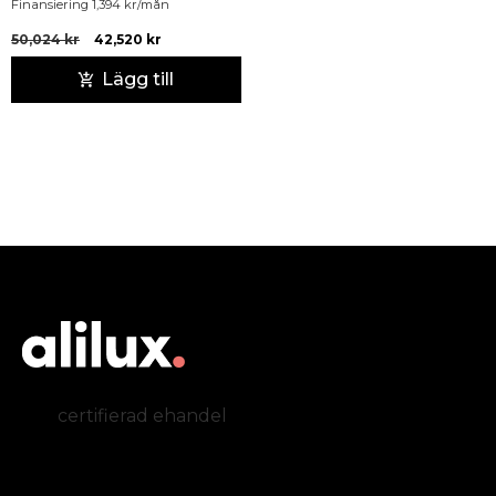
Finansiering
1,394
kr
/mån
50,024
kr
42,520
kr
Lägg till
certifierad ehandel