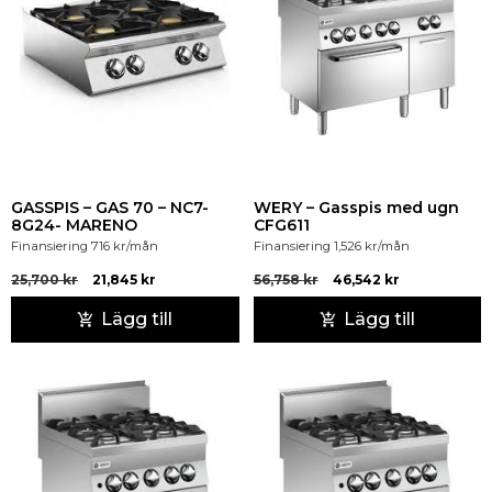
GASSPIS – GAS 70 – NC7-
WERY – Gasspis med ugn
8G24- MARENO
CFG611
Finansiering
716
kr
/mån
Finansiering
1,526
kr
/mån
25,700
kr
21,845
kr
56,758
kr
46,542
kr
Lägg till
Lägg till