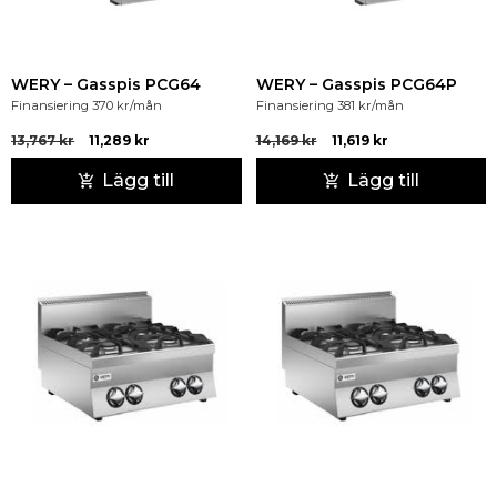
WERY – Gasspis PCG64
WERY – Gasspis PCG64P
Finansiering
370
kr
/mån
Finansiering
381
kr
/mån
13,767
kr
11,289
kr
14,169
kr
11,619
kr
Lägg till
Lägg till