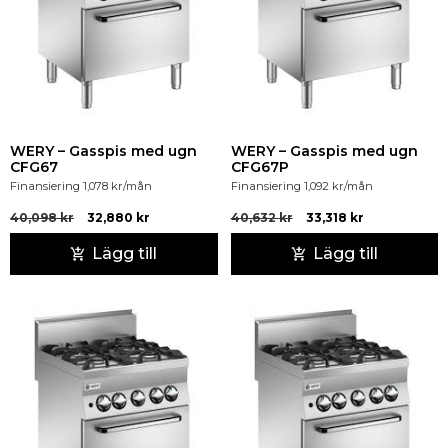
WERY – Gasspis med ugn
WERY – Gasspis med ugn
CFG67
CFG67P
Finansiering
1,078
kr
/mån
Finansiering
1,092
kr
/mån
40,098
kr
32,880
kr
40,632
kr
33,318
kr
Lägg till
Lägg till