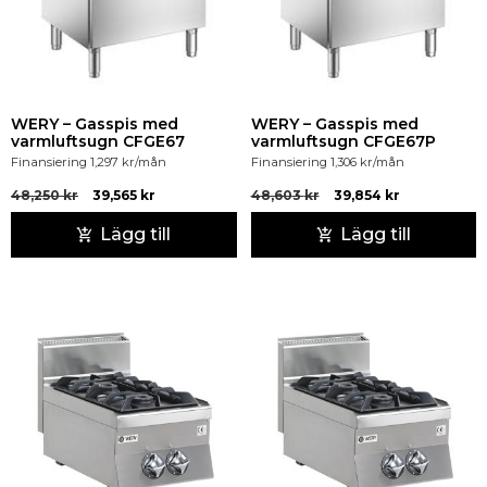
WERY – Gasspis med
WERY – Gasspis med
varmluftsugn CFGE67
varmluftsugn CFGE67P
Finansiering
1,297
kr
/mån
Finansiering
1,306
kr
/mån
48,250
kr
39,565
kr
48,603
kr
39,854
kr
Lägg till
Lägg till