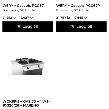
WERY – Gasspis PCG67
WERY – Gasspis PCG67P
Finansiering
571
kr
/mån
Finansiering
586
kr
/mån
21,252
kr
17,427
kr
21,787
kr
17,865
kr
Lägg till
Lägg till
WOKSPIS – GAS 70 – NW9-
10G20/28 – MARENO