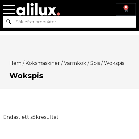
0
Sök
Hem
/
Köksmaskiner
/
Varmkök
/
Spis
/ Wokspis
Wokspis
Endast ett sökresultat