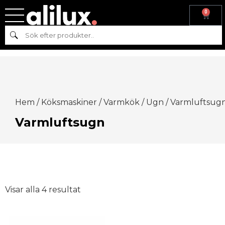
0
Sök
Hem
/
Köksmaskiner
/
Varmkök
/
Ugn
/ Varmluftsug
Varmluftsugn
Visar alla 4 resultat