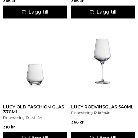
366
kr
366
kr
Lägg till
Lägg till
LUCY OLD FASCHION GLAS
LUCY RÖDVINSGLAS 540ML
370ML
Finansiering
12
kr
/mån
Finansiering
10
kr
/mån
366
kr
318
kr