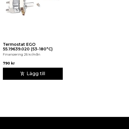
Termostat EGO
55.19639.020 (53-180°C)
Finansiering
26
kr
/mån
790
kr
Lägg till