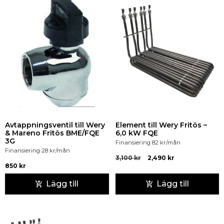
Avtappningsventil till Wery
Element till Wery Fritös –
& Mareno Fritös BME/FQE
6,0 kW FQE
3G
Finansiering
82
kr
/mån
Finansiering
28
kr
/mån
3,100
kr
2,490
kr
850
kr
Lägg till
Lägg till