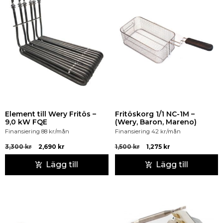
Element till Wery Fritös –
Fritöskorg 1/1 NC-1M –
9,0 kW FQE
(Wery, Baron, Mareno)
Finansiering
88
kr
/mån
Finansiering
42
kr
/mån
3,300
kr
2,690
kr
1,500
kr
1,275
kr
Lägg till
Lägg till