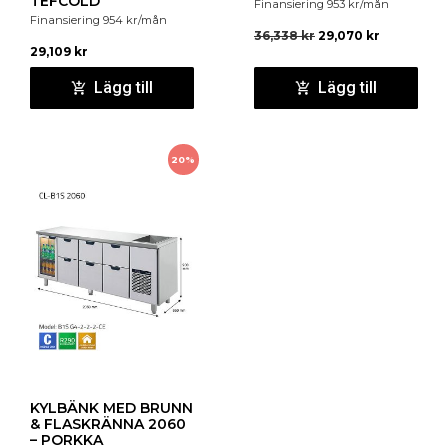
TEFCOLD
Finansiering
953
kr
/mån
Finansiering
954
kr
/mån
36,338
kr
29,070
kr
29,109
kr
Lägg till
Lägg till
20%
KYLBÄNK MED BRUNN
& FLASKRÄNNA 2060
– PORKKA