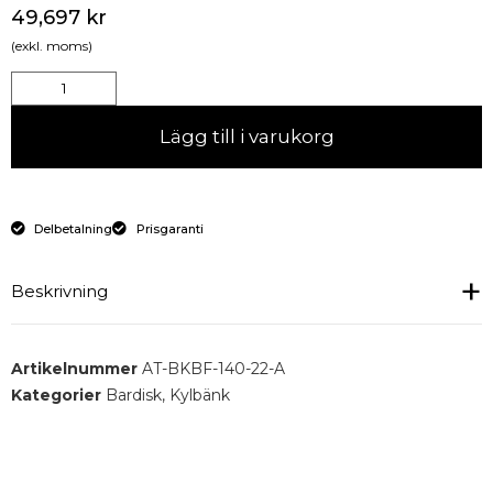
49,697
kr
(exkl. moms)
Lägg till i varukorg
Delbetalning
Prisgaranti
Beskrivning
Kylt barbord med 4 lådor, kylränna för flaskor och
Artikelnummer
AT-BKBF-140-22-A
ispool.
Kategorier
Bardisk
,
Kylbänk