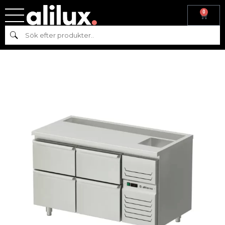
0
Hem
/
Kyl & frys
/
Kyl
/
Kylbänk
/ Barkylare med flaskränna, 4 lådor
Sök
AT-BKBF-140-22-A