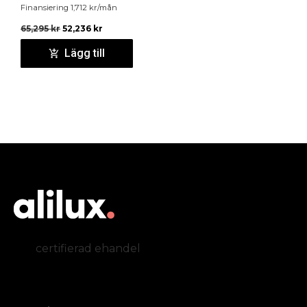
Finansiering
1,712
kr
/mån
65,295
kr
52,236
kr
Lägg till
certifierad ehandel