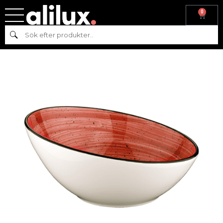
0
Hem
/
Köksutrustning
/
Skålar
/
Bonna
/ BONNA PASSION SKÅL
Sök
D16CM