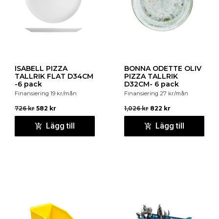
ISABELL PIZZA
BONNA ODETTE OLIV
TALLRIK FLAT D34CM
PIZZA TALLRIK
-6 pack
D32CM- 6 pack
Finansiering
19
kr
/mån
Finansiering
27
kr
/mån
726
kr
582
kr
1,026
kr
822
kr
Lägg till
Lägg till